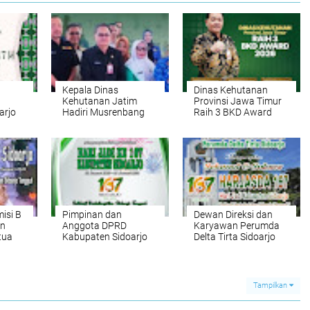
Kepala Dinas
Dinas Kehutanan
Kehutanan Jatim
Provinsi Jawa Timur
arjo
Hadiri Musrenbang
Raih 3 BKD Award
inal
RKPD di Kabupaten
2026
n
Blitar
ir
mat
tri
isi B
Pimpinan dan
Dewan Direksi dan
en
Anggota DPRD
Karyawan Perumda
tua
Kabupaten Sidoarjo
Delta Tirta Sidoarjo
abaya
Mengucapkan
Mengucapkan
Selamat & Sukses
Selamat & Sukses
kses
Hari Jadi Ke 167
Harjasda ke 167
paten
Kabupaten Sidoarjo
Tampilkan