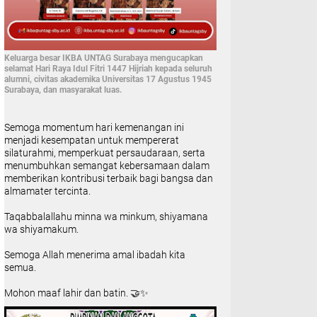
Keluarga besar IKBA UNTAG Surabaya mengucapkan
selamat Hari Raya Idul Fitri 1447 Hijriah kepada seluruh
alumni, civitas akademika Universitas 17 Agustus 1945
Surabaya, dan masyarakat luas.
Semoga momentum hari kemenangan ini
menjadi kesempatan untuk mempererat
silaturahmi, memperkuat persaudaraan, serta
menumbuhkan semangat kebersamaan dalam
memberikan kontribusi terbaik bagi bangsa dan
almamater tercinta.
Taqabbalallahu minna wa minkum, shiyamana
wa shiyamakum.
Semoga Allah menerima amal ibadah kita
semua.
Mohon maaf lahir dan batin. 🤝✨