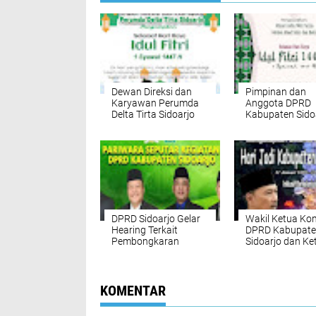
Dewan Direksi dan
Pimpinan dan
Karyawan Perumda
Anggota DPRD
Delta Tirta Sidoarjo
Kabupaten Sido
Mengucapkan
Mengucapkan M
Selamat Hari Raya
Aidzin Wal Faizi
Idul Fitri 1 Syawal
Mohon Maaf Lah
1447 H
dan Batin Sela
Hari Raya Idul Fi
1447 H
DPRD Sidoarjo Gelar
Wakil Ketua Kom
Hearing Terkait
DPRD Kabupat
Pembongkaran
Sidoarjo dan Ke
Tembok Mutiara
IKBA Untag Sur
Regency yang Telah
Mengucapkan
Dibongkar
Selamat dan Su
Hari Jadi Kabu
KOMENTAR
Sidoarjo Ke 167