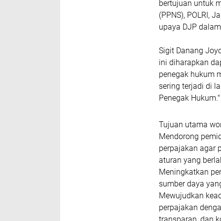
bertujuan untuk m
(PPNS), POLRI, Ja
upaya DJP dalam 
Sigit Danang Joy
ini diharapkan 
penegak hukum m
sering terjadi di
Penegak Hukum."
Tujuan utama wor
Mendorong pemid
perpajakan agar 
aturan yang berla
Meningkatkan pe
sumber daya yang
Mewujudkan kead
perpajakan denga
transparan, dan k