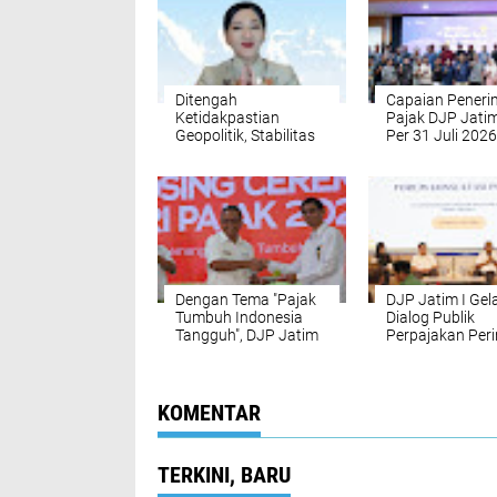
Ditengah
Capaian Pener
Ketidakpastian
Pajak DJP Jatim 
Geopolitik, Stabilitas
Per 31 Juli 2026
Jasa Keuangan Tetap
Tembus Rp16, 0
Terjaga, Akhir Juli
triliun
2026 Pasar Saham
Alami Penguatan
10,51 persen
Dengan Tema "Pajak
DJP Jatim I Gel
Tumbuh Indonesia
Dialog Publik
Tangguh", DJP Jatim
Perpajakan Peri
II Peringati Hari Pajak
Hari Pajak 2026
2026
KOMENTAR
TERKINI, BARU