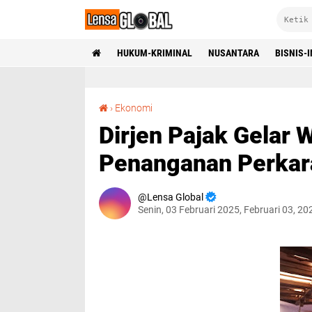
HUKUM-KRIMINAL
NUSANTARA
BISNIS-
Dirjen Pajak Gelar Workshop Sinergi Penanganan Perkara Tindak Pidana Perpajakan.
›
Ekonomi
Dirjen Pajak Gelar 
Penanganan Perkara
Lensa Global
Senin, 03 Februari 2025, Februari 03, 2