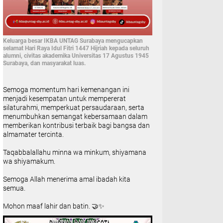
Keluarga besar IKBA UNTAG Surabaya mengucapkan
selamat Hari Raya Idul Fitri 1447 Hijriah kepada seluruh
alumni, civitas akademika Universitas 17 Agustus 1945
Surabaya, dan masyarakat luas.
Semoga momentum hari kemenangan ini
menjadi kesempatan untuk mempererat
silaturahmi, memperkuat persaudaraan, serta
menumbuhkan semangat kebersamaan dalam
memberikan kontribusi terbaik bagi bangsa dan
almamater tercinta.
Taqabbalallahu minna wa minkum, shiyamana
wa shiyamakum.
Semoga Allah menerima amal ibadah kita
semua.
Mohon maaf lahir dan batin. 🤝✨