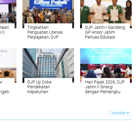
imaan
Tingkatkan
DJP Jatim I Gandeng
II,
Penguatan Literasi
GP Ansor Jatim
Perpajakan, DJP
Perluas Edukasi
8
Jatim I Gelar Kelas
Perpajakan
Pajak Wartawan
ar
DJP Uji Coba
Hari Pajak 2026, DJP
Pendekatan
Jatim II Sinergi
ngati
Kepatuhan
dengan Pemangku
Kolaboratif (Co-
Kepentingan Dukung
Operative
Ketahanan Fiskal
Compliance) Bersama
Nasional
Pertamina dan BUMN
Tampilkan
Strategis