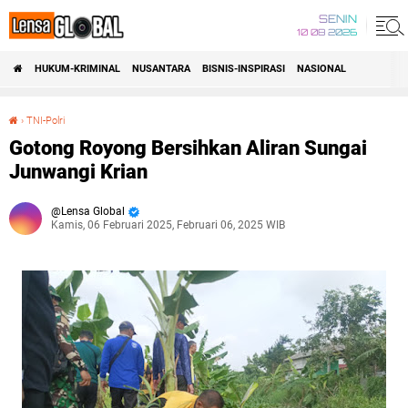
SENIN
10 08 2026
HUKUM-KRIMINAL
NUSANTARA
BISNIS-INSPIRASI
NASIONAL
›
TNI-Polri
Gotong Royong Bersihkan Aliran Sungai Junwangi Krian
Gotong Royong Bersihkan Aliran Sungai
Junwangi Krian
Lensa Global
Kamis, 06 Februari 2025, Februari 06, 2025 WIB