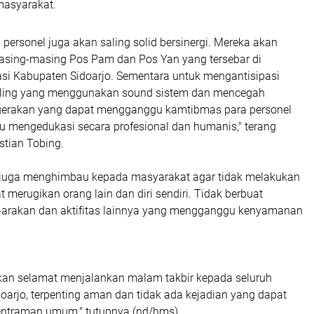
asyarakat.
 personel juga akan saling solid bersinergi. Mereka akan
asing-masing Pos Pam dan Pos Yan yang tersebar di
kasi Kabupaten Sidoarjo. Sementara untuk mengantisipasi
liling yang menggunakan sound sistem dan mencegah
gerakan yang dapat mengganggu kamtibmas para personel
u mengedukasi secara profesional dan humanis," terang
stian Tobing.
o juga menghimbau kepada masyarakat agar tidak melakukan
t merugikan orang lain dan diri sendiri. Tidak berbuat
ak-arakan dan aktifitas lainnya yang mengganggu kenyamanan
an selamat menjalankan malam takbir kepada seluruh
oarjo, terpenting aman dan tidak ada kejadian yang dapat
ntraman umum," tutupnya.(nd/hms)