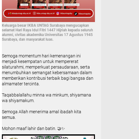
Keluarga besar IKBA UNTAG Surabaya mengucapkan
selamat Hari Raya Idul Fitri 1447 Hijriah kepada seluruh
alumni, civitas akademika Universitas 17 Agustus 1945
Surabaya, dan masyarakat luas.
Semoga momentum hari kemenangan ini
menjadi kesempatan untuk mempererat
silaturahmi, memperkuat persaudaraan, serta
menumbuhkan semangat kebersamaan dalam
memberikan kontribusi terbaik bagi bangsa dan
almamater tercinta.
Taqabbalallahu minna wa minkum, shiyamana
wa shiyamakum.
Semoga Allah menerima amal ibadah kita
semua.
Mohon maaf lahir dan batin. 🤝✨