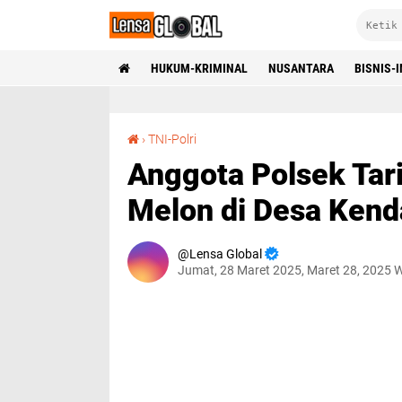
HUKUM-KRIMINAL
NUSANTARA
BISNIS-
Anggota Polsek Tarik Cek Pengolahan Lahan Melon di Desa Kendalsewu
›
TNI-Polri
Anggota Polsek Tar
Melon di Desa Ken
Lensa Global
Jumat, 28 Maret 2025, Maret 28, 2025 