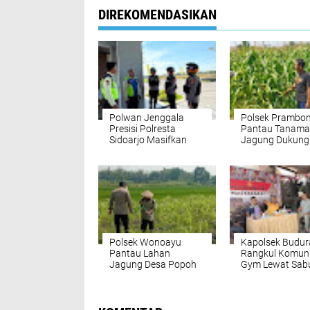
DIREKOMENDASIKAN
Polwan Jenggala
Polsek Prambo
Presisi Polresta
Pantau Tanam
Sidoarjo Masifkan
Jagung Dukung
Patroli Kamtibmas
Program Ketah
Pangan
Polsek Wonoayu
Kapolsek Budur
Pantau Lahan
Rangkul Komun
Jagung Desa Popoh
Gym Lewat Sab
Dukung Swasembada
Kamtibmas, Aja
Pangan
Gelorakan Hidu
Sehat ke Masya