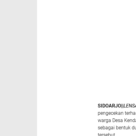
SIDOARJO||
LENS
pengecekan terha
warga Desa Kenda
sebagai bentuk d
tersebut.