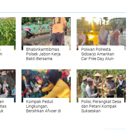
n
Bhabinkamtibmas
Polwan Polresta
an
Polsek Jabon Kerja
Sidoarjo Amankan
Bakti Bersama
Car Free Day Alun-
anan
Warga, Wujudkan
alun
Lingkungan Bersih
dan Kondusif
an
Kompak Peduli
Polisi, Perangkat Desa
itas
Lingkungan,
dan Petani Kompak
uk
Bersihkan Afvoer di
Sukseskan
k
Gedangan
Ketahanan Pangan di
p
Balongbendo
rakat