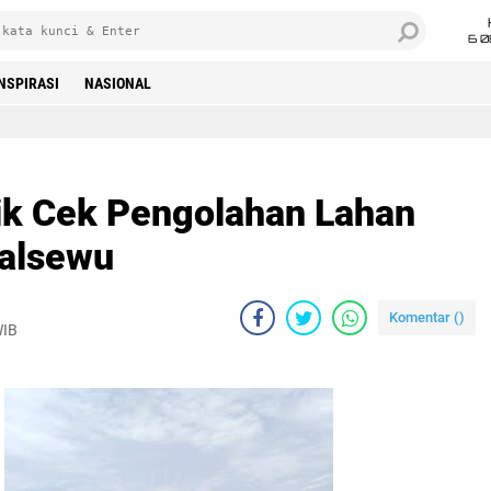
6 0
INSPIRASI
NASIONAL
ik Cek Pengolahan Lahan
dalsewu
Komentar (
)
WIB