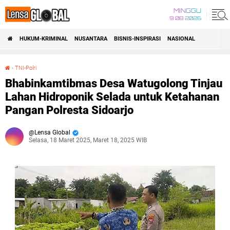
MINGGU
9 08 2026
HUKUM-KRIMINAL
NUSANTARA
BISNIS-INSPIRASI
NASIONAL
›
TNI-Polri
Bhabinkamtibmas Desa Watugolong Tinjau Lahan Hidroponik Selada untuk Ketahanan Pangan Polresta Sidoarjo
Bhabinkamtibmas Desa Watugolong Tinjau
Lahan Hidroponik Selada untuk Ketahanan
Pangan Polresta Sidoarjo
Lensa Global
Selasa, 18 Maret 2025, Maret 18, 2025 WIB