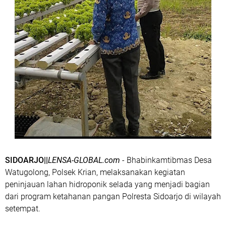
SIDOARJO||
LENSA-GLOBAL.com
- Bhabinkamtibmas Desa
Watugolong, Polsek Krian, melaksanakan kegiatan
peninjauan lahan hidroponik selada yang menjadi bagian
dari program ketahanan pangan Polresta Sidoarjo di wilayah
setempat.