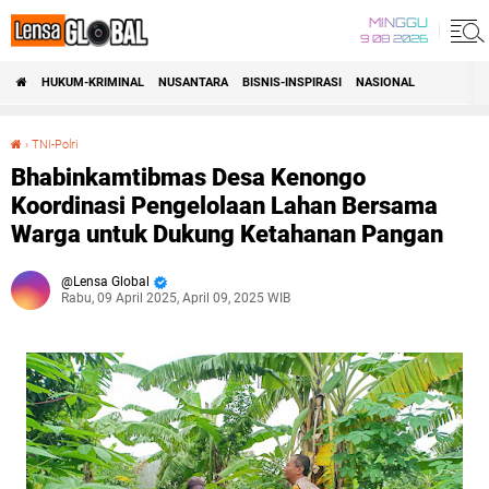
MINGGU
9 08 2026
HUKUM-KRIMINAL
NUSANTARA
BISNIS-INSPIRASI
NASIONAL
›
TNI-Polri
Bhabinkamtibmas Desa Kenongo Koordinasi Pengelolaan Lahan Bersama Warga untuk Dukung Ketahanan Pangan
Bhabinkamtibmas Desa Kenongo
Koordinasi Pengelolaan Lahan Bersama
Warga untuk Dukung Ketahanan Pangan
Lensa Global
Rabu, 09 April 2025, April 09, 2025 WIB