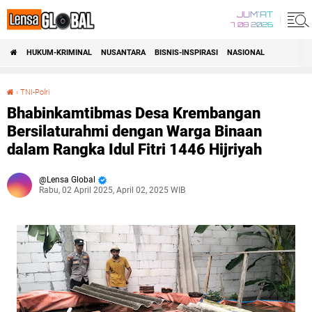
JUM'AT
7 08 2026
HUKUM-KRIMINAL
NUSANTARA
BISNIS-INSPIRASI
NASIONAL
›
TNI-Polri
Bhabinkamtibmas Desa Krembangan Bersilaturahmi dengan Warga Binaan dalam Rangka Idul Fitri 1446 Hijriyah
Bhabinkamtibmas Desa Krembangan
Bersilaturahmi dengan Warga Binaan
dalam Rangka Idul Fitri 1446 Hijriyah
Lensa Global
Rabu, 02 April 2025, April 02, 2025 WIB