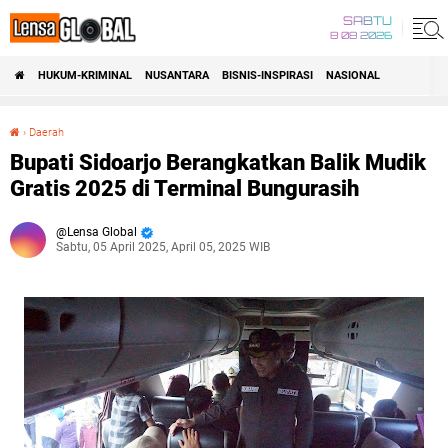
SABTU
8 08 2026
HUKUM-KRIMINAL
NUSANTARA
BISNIS-INSPIRASI
NASIONAL
›
Daerah
Bupati Sidoarjo Berangkatkan Balik Mudik Gratis 2025 di Terminal Bungurasih
Bupati Sidoarjo Berangkatkan Balik Mudik
Gratis 2025 di Terminal Bungurasih
Lensa Global
Sabtu, 05 April 2025, April 05, 2025 WIB