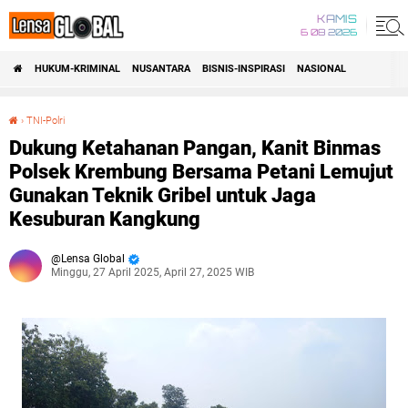
KAMIS
6 08 2026
HUKUM-KRIMINAL
NUSANTARA
BISNIS-INSPIRASI
NASIONAL
›
TNI-Polri
Dukung Ketahanan Pangan, Kanit Binmas Polsek Krembung Bersama Petani Lemujut Gunakan Teknik Gribel untuk Jaga Kesuburan Kangkung
Dukung Ketahanan Pangan, Kanit Binmas
Polsek Krembung Bersama Petani Lemujut
Gunakan Teknik Gribel untuk Jaga
Kesuburan Kangkung
Lensa Global
Minggu, 27 April 2025, April 27, 2025 WIB