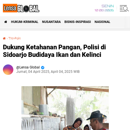
SENIN
10 08 2026
HUKUM-KRIMINAL
NUSANTARA
BISNIS-INSPIRASI
NASIONAL
›
TNI-Polri
Dukung Ketahanan Pangan, Polisi di Sidoarjo Budidaya Ikan dan Kelinci
Dukung Ketahanan Pangan, Polisi di
Sidoarjo Budidaya Ikan dan Kelinci
Lensa Global
Jumat, 04 April 2025, April 04, 2025 WIB