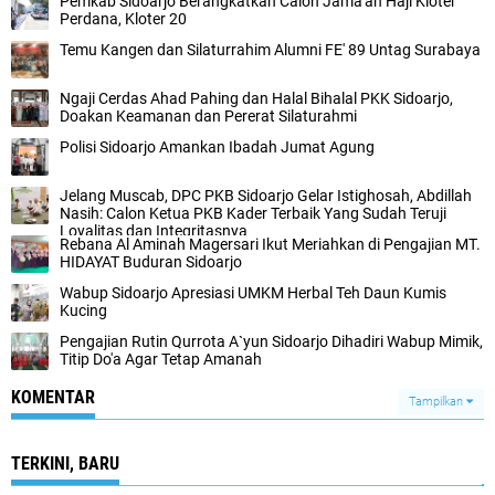
Pemkab Sidoarjo Berangkatkan Calon Jama'ah Haji Kloter
Perdana, Kloter 20
Temu Kangen dan Silaturrahim Alumni FE' 89 Untag Surabaya
Ngaji Cerdas Ahad Pahing dan Halal Bihalal PKK Sidoarjo,
Doakan Keamanan dan Pererat Silaturahmi
Polisi Sidoarjo Amankan Ibadah Jumat Agung
Jelang Muscab, DPC PKB Sidoarjo Gelar Istighosah, Abdillah
Nasih: Calon Ketua PKB Kader Terbaik Yang Sudah Teruji
Loyalitas dan Integritasnya
Rebana Al Aminah Magersari Ikut Meriahkan di Pengajian MT.
HIDAYAT Buduran Sidoarjo
Wabup Sidoarjo Apresiasi UMKM Herbal Teh Daun Kumis
Kucing
Pengajian Rutin Qurrota A`yun Sidoarjo Dihadiri Wabup Mimik,
Titip Do'a Agar Tetap Amanah
KOMENTAR
Tampilkan
TERKINI, BARU