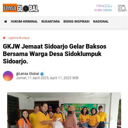
MINGGU
9 08 2026
HUKUM-KRIMINAL
NUSANTARA
BISNIS-INSPIRASI
NASIONAL
›
Agama-Budaya
GKJW Jemaat Sidoarjo Gelar Baksos Bersama Warga Desa Sidoklumpuk Sidoarjo.
GKJW Jemaat Sidoarjo Gelar Baksos
Bersama Warga Desa Sidoklumpuk
Sidoarjo.
Lensa Global
Jumat, 11 April 2025, April 11, 2025 WIB