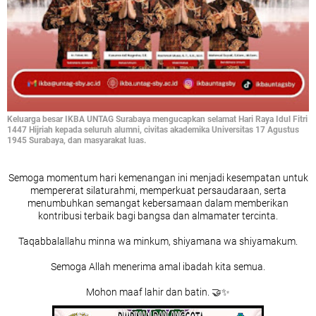
Keluarga besar IKBA UNTAG Surabaya mengucapkan selamat Hari Raya Idul Fitri
1447 Hijriah kepada seluruh alumni, civitas akademika Universitas 17 Agustus
1945 Surabaya, dan masyarakat luas.
Semoga momentum hari kemenangan ini menjadi kesempatan untuk
mempererat silaturahmi, memperkuat persaudaraan, serta
menumbuhkan semangat kebersamaan dalam memberikan
kontribusi terbaik bagi bangsa dan almamater tercinta.
Taqabbalallahu minna wa minkum, shiyamana wa shiyamakum.
Semoga Allah menerima amal ibadah kita semua.
Mohon maaf lahir dan batin. 🤝✨