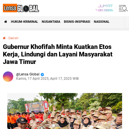
JUM'AT
7 08 2026
HUKUM-KRIMINAL
NUSANTARA
BISNIS-INSPIRASI
NASIONAL
›
Daerah
Gubernur Khofifah Minta Kuatkan Etos Kerja, Lindungi dan Layani Masyarakat Jawa Timur
Gubernur Khofifah Minta Kuatkan Etos
Kerja, Lindungi dan Layani Masyarakat
Jawa Timur
Lensa Global
Kamis, 17 April 2025, April 17, 2025 WIB