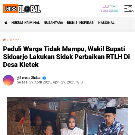
JUM'AT
7 08 2026
HUKUM-KRIMINAL
NUSANTARA
BISNIS-INSPIRASI
NASIONAL
›
Daerah
Peduli Warga Tidak Mampu, Wakil Bupati Sidoarjo Lakukan Sidak Perbaikan RTLH Di Desa Kletek
Peduli Warga Tidak Mampu, Wakil Bupati
Sidoarjo Lakukan Sidak Perbaikan RTLH Di
Desa Kletek
Lensa Global
Selasa, 29 April 2025, April 29, 2025 WIB