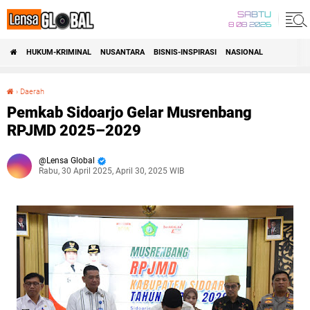
SABTU
8 08 2026
HUKUM-KRIMINAL
NUSANTARA
BISNIS-INSPIRASI
NASIONAL
›
Daerah
Pemkab Sidoarjo Gelar Musrenbang RPJMD 2025–2029
Pemkab Sidoarjo Gelar Musrenbang
RPJMD 2025–2029
Lensa Global
Rabu, 30 April 2025, April 30, 2025 WIB