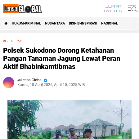
JUM'AT
7 08 2026
HUKUM-KRIMINAL
NUSANTARA
BISNIS-INSPIRASI
NASIONAL
›
TNI-Polri
Polsek Sukodono Dorong Ketahanan Pangan Tanaman Jagung Lewat Peran Aktif Bhabinkamtibmas
Polsek Sukodono Dorong Ketahanan
Pangan Tanaman Jagung Lewat Peran
Aktif Bhabinkamtibmas
Lensa Global
Kamis, 10 April 2025, April 10, 2025 WIB