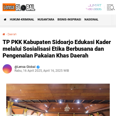
JUM'AT
7 08 2026
HUKUM-KRIMINAL
NUSANTARA
BISNIS-INSPIRASI
NASIONAL
›
Daerah
TP PKK Kabupaten Sidoarjo Edukasi Kader melalui Sosialisasi Etika Berbusana dan Pengenalan Pakaian Khas Daerah
TP PKK Kabupaten Sidoarjo Edukasi Kader
melalui Sosialisasi Etika Berbusana dan
Pengenalan Pakaian Khas Daerah
Lensa Global
Rabu, 16 April 2025, April 16, 2025 WIB