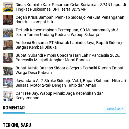
Dinas Kominfo Kab. Pasuruan Gelar Sosialisasi SP4N Lapor di
Tingkat Puskesmas, UPT, serta SD/SMP
Cegah Krisis Sampah, Pemkab Sidoarjo Perkuat Penanganan
dari Hulu sampai Hilir
Tertarik Kepemimpinan Perempuan, SD Muhammadiyah 3
Ikrom Taman Undang Podcast Wabup Sidoarjo
Audiensi Bersama PT Minarak Lapindo Jaya, Bupati Sidoarjo:
Satgas Kembali Dibuka
Bupati Subandi Pimpin Upacara Hari Lahir Pancasila 2026,
Pancasila Menjadi Jangkar Moral Bangsa
Bupati Minta Baznas Sidoarjo Segera Perbaiki Rumah Empat
Warga Desa Pabean
Jayandaru All 2 Stroke Sidoarjo Vol. I, Bupati Subandi: Nikmati
Sensasi Motor 2-tak Dengan Tertib dan Aman
Car Free Day, Wabup Mimik: Jaga Kebersihan dan
Kenyamanan
KOMENTAR
Tampilkan
TERKINI, BARU