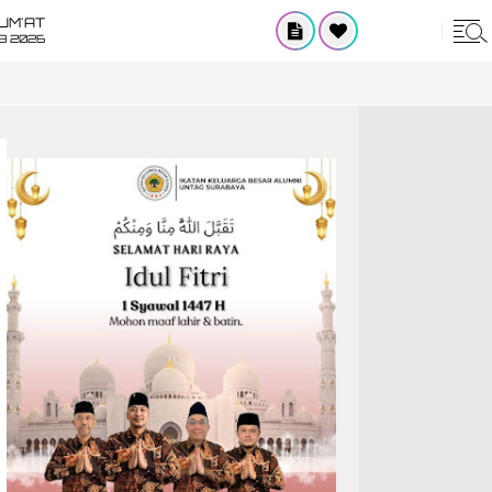
UM'AT
08 2026