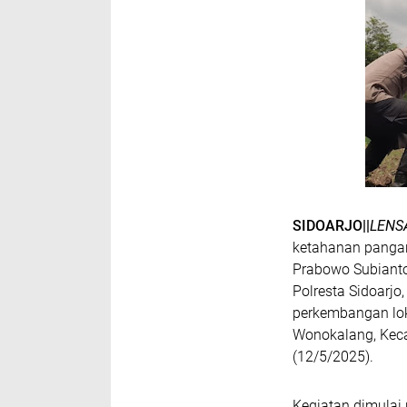
SIDOARJO||
LENS
ketahanan pangan
Prabowo Subiant
Polresta Sidoarj
perkembangan lok
Wonokalang, Keca
(12/5/2025).
Kegiatan dimulai