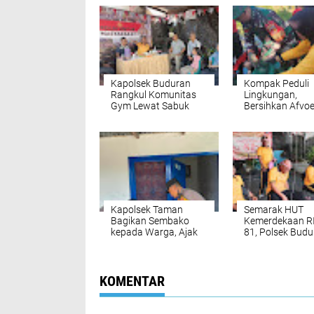
Kapolsek Buduran
Kompak Peduli
Rangkul Komunitas
Lingkungan,
Gym Lewat Sabuk
Bersihkan Afvoe
Kamtibmas, Ajak
Gedangan
Gelorakan Hidup
Sehat ke Masyarakat
Kapolsek Taman
Semarak HUT
Bagikan Sembako
Kemerdekaan RI
kepada Warga, Ajak
81, Polsek Budu
Anggota Peduli Sosial
Gelar Lomba
Tradisional Pere
Soliditas Person
KOMENTAR