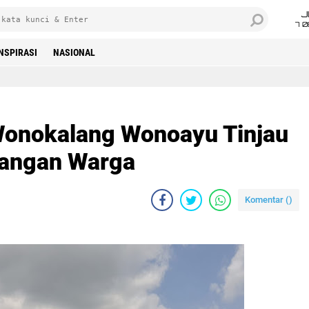
J
7 
INSPIRASI
NASIONAL
onokalang Wonoayu Tinjau
Pangan Warga
Komentar (
)