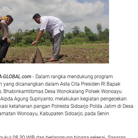
A-GLOBAL.com
- Dalam rangka mendukung program
 yang dicanangkan dalam Asta Cita Presiden RI Bapak
o, Bhabinkamtibmas Desa Wonokalang Polsek Wonoayu
o, Aipda Agung Supriyanto, melakukan kegiatan pengecekan
asi ketahanan pangan Polresta Sidoarjo Polda Jatim di Desa
matan Wonoayu, Kabupaten Sidoarjo, pada Senin
 pukul 08.30 WIB dan berlangsung hingga selesai. Sasaran