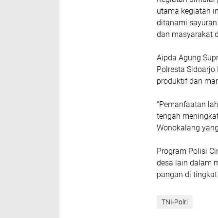
utama kegiatan i
ditanami sayuran 
dan masyarakat 
Aipda Agung Supr
Polresta Sidoarj
produktif dan ma
“Pemanfaatan lah
tengah meningkat
Wonokalang yang 
Program Polisi Ci
desa lain dalam
pangan di tingka
TNI-Polri