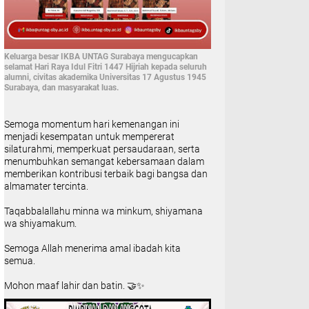
Keluarga besar IKBA UNTAG Surabaya mengucapkan
selamat Hari Raya Idul Fitri 1447 Hijriah kepada seluruh
alumni, civitas akademika Universitas 17 Agustus 1945
Surabaya, dan masyarakat luas.
Semoga momentum hari kemenangan ini
menjadi kesempatan untuk mempererat
silaturahmi, memperkuat persaudaraan, serta
menumbuhkan semangat kebersamaan dalam
memberikan kontribusi terbaik bagi bangsa dan
almamater tercinta.
Taqabbalallahu minna wa minkum, shiyamana
wa shiyamakum.
Semoga Allah menerima amal ibadah kita
semua.
Mohon maaf lahir dan batin. 🤝✨