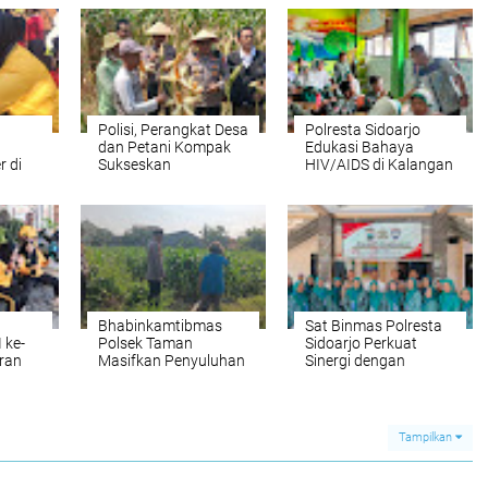
Polisi, Perangkat Desa
Polresta Sidoarjo
dan Petani Kompak
Edukasi Bahaya
r di
Sukseskan
HIV/AIDS di Kalangan
Ketahanan Pangan di
Pelajar
Balongbendo
Bhabinkamtibmas
Sat Binmas Polresta
 ke-
Polsek Taman
Sidoarjo Perkuat
ran
Masifkan Penyuluhan
Sinergi dengan
Ketahanan Pangan,
Masyarakat Melalui
rat
Dukung Swasembada
Curhat Kamtibmas
el
Jagung
Tampilkan