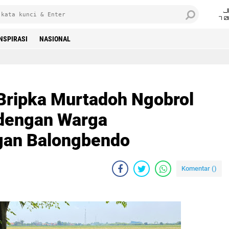
J
7 
INSPIRASI
NASIONAL
, Bripka Murtadoh Ngobrol
dengan Warga
an Balongbendo
Komentar (
)