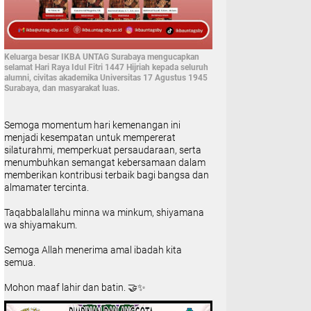
Keluarga besar IKBA UNTAG Surabaya mengucapkan
selamat Hari Raya Idul Fitri 1447 Hijriah kepada seluruh
alumni, civitas akademika Universitas 17 Agustus 1945
Surabaya, dan masyarakat luas.
Semoga momentum hari kemenangan ini
menjadi kesempatan untuk mempererat
silaturahmi, memperkuat persaudaraan, serta
menumbuhkan semangat kebersamaan dalam
memberikan kontribusi terbaik bagi bangsa dan
almamater tercinta.
Taqabbalallahu minna wa minkum, shiyamana
wa shiyamakum.
Semoga Allah menerima amal ibadah kita
semua.
Mohon maaf lahir dan batin. 🤝✨