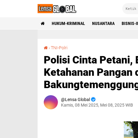
HUKUM-KRIMINAL
NUSANTARA
BISNIS-
Polisi Cinta Petani, Bripka Murtadoh Ngobrol Ketahanan Pangan dengan Warga Bakungtemenggungan Balongbendo
›
TNI-Polri
Polisi Cinta Petani
Ketahanan Pangan 
Bakungtemenggung
Lensa Global
Kamis, 08 Mei 2025, Mei 08, 2025 WIB