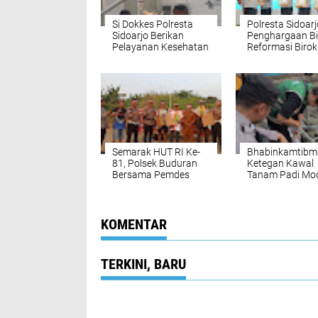
Si Dokkes Polresta
Polresta Sidoarj
Sidoarjo Berikan
Penghargaan B
Pelayanan Kesehatan
Reformasi Birok
Prima, Klinik Pratama
Polri
Layani Masyarakat
Secara Profesional
Semarak HUT RI Ke-
Bhabinkamtibm
81, Polsek Buduran
Ketegan Kawal
Bersama Pemdes
Tanam Padi Mod
Sidokerto Gelar
Dukung Ketaha
Lomba Layang-
Pangan Nasiona
Layang
KOMENTAR
TERKINI, BARU