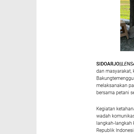
SIDOARJO||
LENS
dan masyarakat, 
Bakungtemenggung
melaksanakan pat
bersama petani s
Kegiatan ketahan
wadah komunikasi
langkah-langkah 
Republik Indones