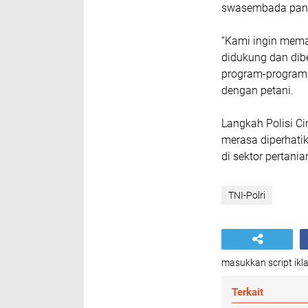
swasembada pan
“Kami ingin mema
didukung dan dib
program-program 
dengan petani.
Langkah Polisi Ci
merasa diperhati
di sektor pertani
TNI-Polri
masukkan script ikla
Terkait