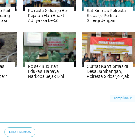
o Raih
Polresta Sidoarjo Beri
Sat Binmas Polresta
idang
Kejutan Hari Bhakti
Sidoarjo Perkuat
rasi
Adhyaksa ke-66,
Sinergi dengan
Perkuat Sinergitas
Masyarakat Melalui
Bersama Kejari
Curhat Kamtibmas
Sidoarjo
as
Polsek Buduran
Curhat Kamtibmas di
Edukasi Bahaya
Desa Jambangan,
ern,
Narkoba Sejak Dini
Polresta Sidoarjo Ajak
nan
Warga Peduli
l
Keamanan
Lingkungan
Tampilkan
LIHAT SEMUA