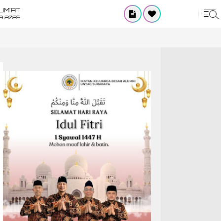
UM'AT
08 2026