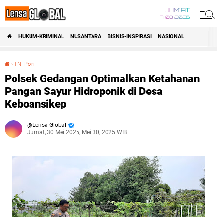
JUM'AT
7 08 2026
HUKUM-KRIMINAL
NUSANTARA
BISNIS-INSPIRASI
NASIONAL
›
TNI-Polri
Polsek Gedangan Optimalkan Ketahanan Pangan Sayur Hidroponik di Desa Keboansikep
Polsek Gedangan Optimalkan Ketahanan
Pangan Sayur Hidroponik di Desa
Keboansikep
Lensa Global
Jumat, 30 Mei 2025, Mei 30, 2025 WIB