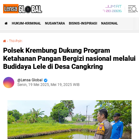
JUM'AT
7 08 2026
HUKUM-KRIMINAL
NUSANTARA
BISNIS-INSPIRASI
NASIONAL
›
TNI-Polri
Polsek Krembung Dukung Program Ketahanan Pangan Bergizi nasional melalui Budidaya Lele di Desa Cangkring
Polsek Krembung Dukung Program
Ketahanan Pangan Bergizi nasional melalui
Budidaya Lele di Desa Cangkring
Lensa Global
Senin, 19 Mei 2025, Mei 19, 2025 WIB