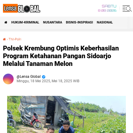
SABTU
8 08 2026
HUKUM-KRIMINAL
NUSANTARA
BISNIS-INSPIRASI
NASIONAL
›
TNI-Polri
Polsek Krembung Optimis Keberhasilan Program Ketahanan Pangan Sidoarjo Melalui Tanaman Melon
Polsek Krembung Optimis Keberhasilan
Program Ketahanan Pangan Sidoarjo
Melalui Tanaman Melon
Lensa Global
Minggu, 18 Mei 2025, Mei 18, 2025 WIB