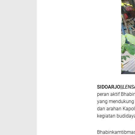
SIDOARJO||
LENS
peran aktif Bhab
yang mendukung p
dan arahan Kapolr
kegiatan budiday
Bhabinkamtibmas 