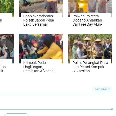
n
Bhabinkamtibmas
Polwan Polresta
an
Polsek Jabon Kerja
Sidoarjo Amankan
Bakti Bersama
Car Free Day Alun-
anan
Warga, Wujudkan
alun
Lingkungan Bersih
dan Kondusif
an
Kompak Peduli
Polisi, Perangkat Desa
itas
Lingkungan,
dan Petani Kompak
uk
Bersihkan Afvoer di
Sukseskan
k
Gedangan
Ketahanan Pangan di
p
Balongbendo
rakat
Tampilkan