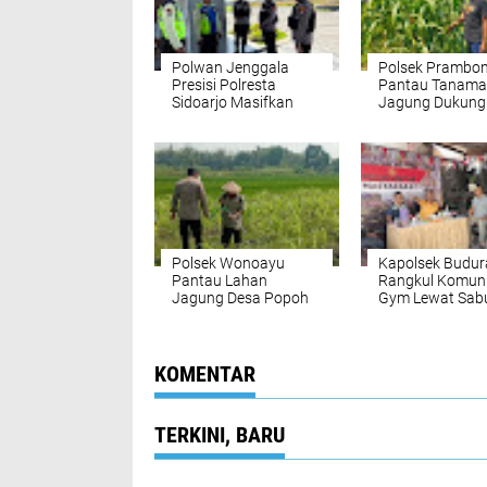
Polwan Jenggala
Polsek Prambo
Presisi Polresta
Pantau Tanam
Sidoarjo Masifkan
Jagung Dukung
Patroli Kamtibmas
Program Ketah
Pangan
Polsek Wonoayu
Kapolsek Budur
Pantau Lahan
Rangkul Komun
Jagung Desa Popoh
Gym Lewat Sab
Dukung Swasembada
Kamtibmas, Aja
Pangan
Gelorakan Hidu
Sehat ke Masya
KOMENTAR
TERKINI, BARU