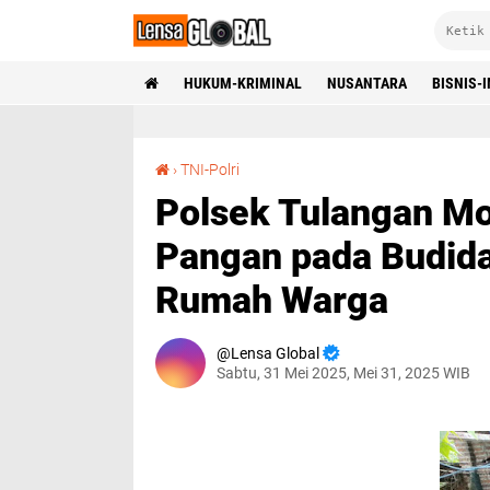
HUKUM-KRIMINAL
NUSANTARA
BISNIS-
Polsek Tulangan Motivasi Program Ketahanan Pangan pada Budidaya Ikan Lele di Lahan Rumah Warga
›
TNI-Polri
Polsek Tulangan Mo
Pangan pada Budida
Rumah Warga
Lensa Global
Sabtu, 31 Mei 2025, Mei 31, 2025 WIB