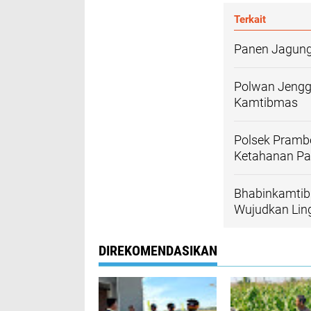
Terkait
Panen Jagung 
Polwan Jengga
Kamtibmas
Polsek Pram
Ketahanan P
Bhabinkamtib
Wujudkan Lin
DIREKOMENDASIKAN