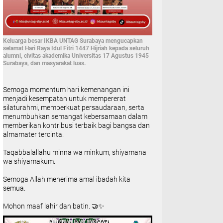
Keluarga besar IKBA UNTAG Surabaya mengucapkan
selamat Hari Raya Idul Fitri 1447 Hijriah kepada seluruh
alumni, civitas akademika Universitas 17 Agustus 1945
Surabaya, dan masyarakat luas.
Semoga momentum hari kemenangan ini
menjadi kesempatan untuk mempererat
silaturahmi, memperkuat persaudaraan, serta
menumbuhkan semangat kebersamaan dalam
memberikan kontribusi terbaik bagi bangsa dan
almamater tercinta.
Taqabbalallahu minna wa minkum, shiyamana
wa shiyamakum.
Semoga Allah menerima amal ibadah kita
semua.
Mohon maaf lahir dan batin. 🤝✨