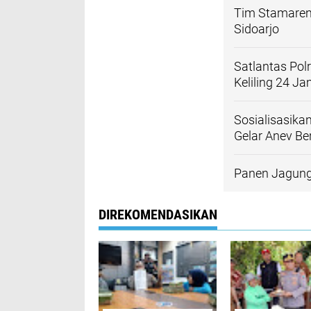
Tim Stamarena
Sidoarjo
Satlantas Pol
Keliling 24 J
Sosialisasika
Gelar Anev Be
Panen Jagung 
DIREKOMENDASIKAN