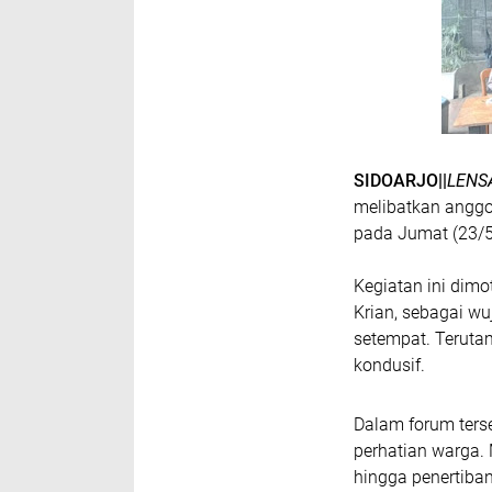
SIDOARJO||
LENS
melibatkan anggot
pada Jumat (23/5
Kegiatan ini dim
Krian, sebagai wu
setempat. Terut
kondusif.
Dalam forum ters
perhatian warga. 
hingga penertiba