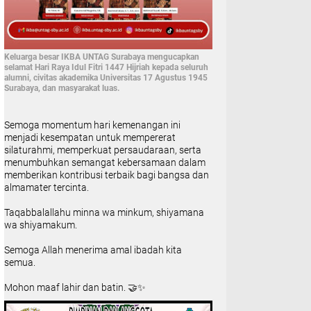
Keluarga besar IKBA UNTAG Surabaya mengucapkan
selamat Hari Raya Idul Fitri 1447 Hijriah kepada seluruh
alumni, civitas akademika Universitas 17 Agustus 1945
Surabaya, dan masyarakat luas.
Semoga momentum hari kemenangan ini
menjadi kesempatan untuk mempererat
silaturahmi, memperkuat persaudaraan, serta
menumbuhkan semangat kebersamaan dalam
memberikan kontribusi terbaik bagi bangsa dan
almamater tercinta.
Taqabbalallahu minna wa minkum, shiyamana
wa shiyamakum.
Semoga Allah menerima amal ibadah kita
semua.
Mohon maaf lahir dan batin. 🤝✨