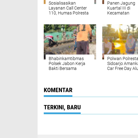
Sosialisasikan
Panen Jagung
Layanan Call Center
Kuartal III di
110, Humas Polresta
Kecamatan
Sidoarjo Gelar Anev
Balongbendo
Bersama Media Online
Piramida
Bhabinkamtibmas
Polwan Polrest
Polsek Jabon Kerja
Sidoarjo Amank
Bakti Bersama
Car Free Day Al
Warga, Wujudkan
alun
Lingkungan Bersih
dan Kondusif
KOMENTAR
TERKINI, BARU