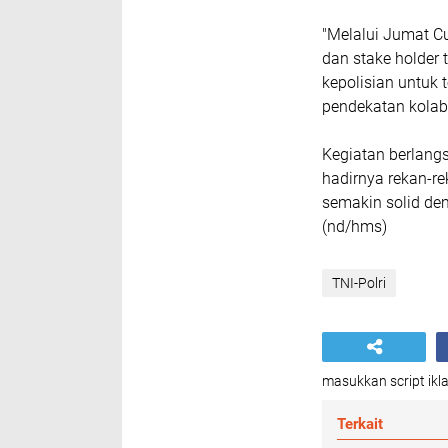
"Melalui Jumat C
dan stake holder
kepolisian untuk 
pendekatan kolabo
Kegiatan berlan
hadirnya rekan-re
semakin solid dem
(nd/hms)
TNI-Polri
masukkan script ikla
Terkait