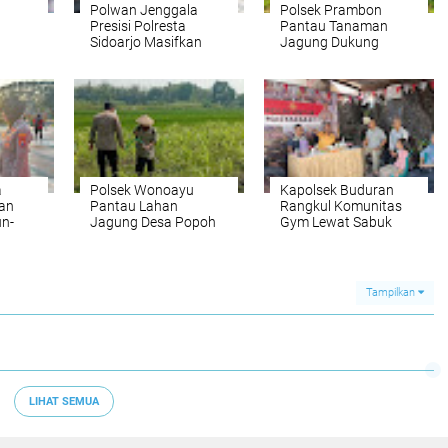
Polwan Jenggala
Polsek Prambon
Presisi Polresta
Pantau Tanaman
Sidoarjo Masifkan
Jagung Dukung
Patroli Kamtibmas
Program Ketahanan
Pangan
a
Polsek Wonoayu
Kapolsek Buduran
an
Pantau Lahan
Rangkul Komunitas
un-
Jagung Desa Popoh
Gym Lewat Sabuk
Dukung Swasembada
Kamtibmas, Ajak
Pangan
Gelorakan Hidup
Sehat ke Masyarakat
Tampilkan
LIHAT SEMUA