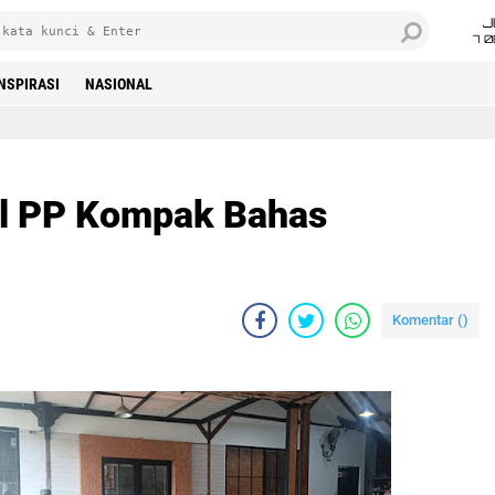
J
7 
INSPIRASI
NASIONAL
pol PP Kompak Bahas
Komentar (
)