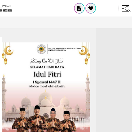
UM'AT
08 2026