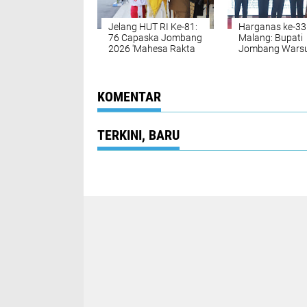
Jelang HUT RI Ke-81:
Harganas ke-33 
76 Capaska Jombang
Malang: Bupati
2026 'Mahesa Rakta
Jombang Warsu
Garuda Yudha' Resmi
dan Ketua TP P
Mulai Pemusatan
Yuliati Nugraha
Latihan
Warsubi Mener
Penghargaan
KOMENTAR
Nasional
TERKINI, BARU