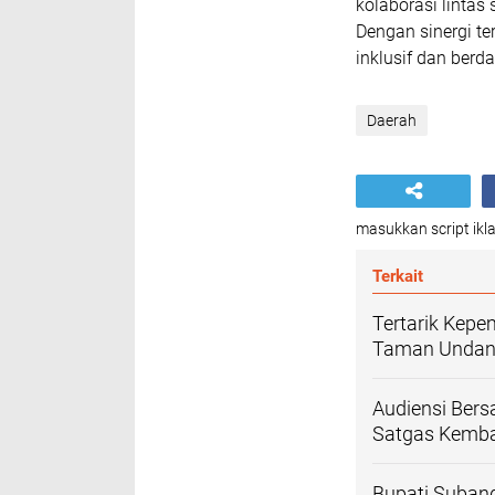
kolaborasi lintas
Dengan sinergi t
inklusif dan ber
Daerah
masukkan script ikla
Terkait
Tertarik Kep
Taman Undang
Audiensi Bers
Satgas Kemba
Bupati Suband