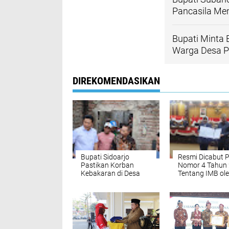
Pancasila Me
Bupati Minta 
Warga Desa 
DIREKOMENDASIKAN
Bupati Sidoarjo
Resmi Dicabut 
Pastikan Korban
Nomor 4 Tahun
Kebakaran di Desa
Tentang IMB ol
Grinting Dapat Bantu
DPRD Sidoarjo
Renovasi Rumah