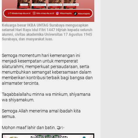
Keluarga besar IKBA UNTAG Surabaya mengucapkan
selamat Hari Raya Idul Fitri 1447 Hijriah kepada seluruh
alumni, civitas akademika Universitas 17 Agustus 1945
Surabaya, dan masyarakat luas.
Semoga momentum hari kemenangan ini
menjadi kesempatan untuk mempererat
silaturahmi, memperkuat persaudaraan, serta
menumbuhkan semangat kebersamaan dalam
memberikan kontribusi terbaik bagi bangsa dan
almamater tercinta.
Taqabbalallahu minna wa minkum, shiyamana
wa shiyamakum.
Semoga Allah menerima amal ibadah kita
semua.
Mohon maaf lahir dan batin. 🤝✨