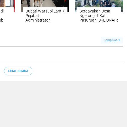
di
Bupati Warsubi Lantik
Berdayakan Desa
Pejabat
Ngerong di Kab.
bi
Administrator,
Pasuruan, SRE UNAIR
KK
Pengawas, dan
Wujudkan
ni
Kepala Sekolah di
Pemanfaatan Aliran
ima
Ruang Swagata
Irigasi melalui PLTPH
Kabupaten Jombang
dalam Program TIRTA
Tampilkan
PELITA
LIHAT SEMUA