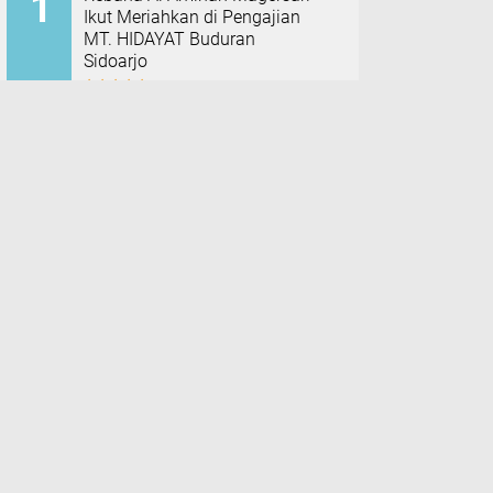
Ikut Meriahkan di Pengajian
MT. HIDAYAT Buduran
Sidoarjo
Pengajian Rutin Qurrota A`yun
Sidoarjo Dihadiri Wabup
Mimik, Titip Do'a Agar Tetap
Amanah
Inilah Hasil Audiensi DPRD
Sidoarjo dengan BPC
PERADIN Sidoarjo, Siap
Perkuat Edukasi Hukum
Capaian Penerimaan Pajak
DJP Jatim II, Per 31 Juli 2026
Tembus Rp16, 08 triliun
Tingkatkan Literasi Pajak, DJP
Jatim–GP Ansor Jatim Jalin
Kerja Sama