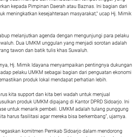
orkan kepada Pimpinan Daerah atau Baznas. Ini bagian dari
uk meningkatkan kesejahteraan masyarakat," ucap Hj. Mimik
Wabup melanjutkan agenda dengan mengunjungi para pelaku
waluh. Dua UMKM unggulan yang menjadi sorotan adalah
arang tawon dan batik tulis khas Suwaluh.
nya, Hj. Mimik Idayana menyampaikan pentingnya dukungan
rhadap pelaku UMKM sebagai bagian dari penguatan ekonomi
emastikan produk lokal mendapat perhatian lebih.
us kita support dan kita beri wadah untuk menjual
usulkan produk UMKM dipajang di Kantor DPRD Sidoarjo. Ini
lase untuk menarik pembeli. UMKM adalah tulang punggung
ita harus fasilitasi agar mereka bisa berkembang”, ujarnya.
enegaskan komitmen Pemkab Sidoarjo dalam mendorong