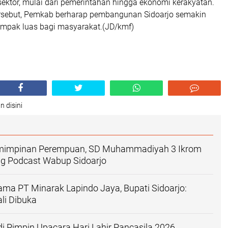
 sektor, mulai dari pemerintahan hingga ekonomi kerakyatan.
ersebut, Pemkab berharap pembangunan Sidoarjo semakin
dampak luas bagi masyarakat.(JD/kmf)
n disini
emimpinan Perempuan, SD Muhammadiyah 3 Ikrom
 Podcast Wabup Sidoarjo
ama PT Minarak Lapindo Jaya, Bupati Sidoarjo:
li Dibuka
i Pimpin Upacara Hari Lahir Pancasila 2026,