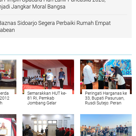
njadi Jangkar Moral Bangsa
Baznas Sidoarjo Segera Perbaiki Rumah Empat
Pabean
Perda
Semarakkan HUT ke-
Peringati Harganas ke
 2012
81 RI, Pemkab
33, Bupati Pasuruan,
eh
Jombang Gelar
Rusdi Sutejo: Peran
Porkab 2026 untuk
Orang Tua Adalah
Pererat Kebersamaan
Sekolah Pertama Bagi
ASN
Anak