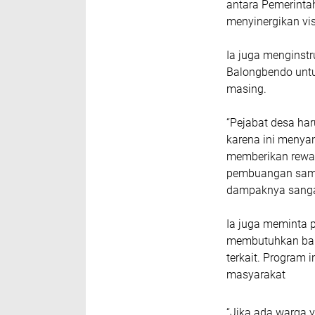
antara Pemerinta
menyinergikan vi
Ia juga menginst
Balongbendo untu
masing.
“Pejabat desa ha
karena ini menya
memberikan rewa
pembuangan samp
dampaknya sangat
Ia juga meminta 
membutuhkan bant
terkait. Program 
masyarakat
“Jika ada warga 