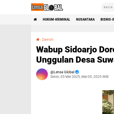
HUKUM-KRIMINAL
NUSANTARA
BISNIS-
Wabup Sidoarjo Dorong Peningkatan UMKM Unggulan Desa Suwaluh
›
Daerah
Wabup Sidoarjo Do
Unggulan Desa Suw
Lensa Global
Senin, 05 Mei 2025, Mei 05, 2025 WIB