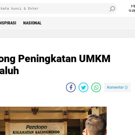
M
9 0
INSPIRASI
NASIONAL
rong Peningkatan UMKM
aluh
Komentar (
)