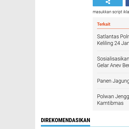
masukkan script ikla
Terkait
Satlantas Pol
Keliling 24 J
Sosialisasika
Gelar Anev Be
Panen Jagung 
Polwan Jengga
Kamtibmas
DIREKOMENDASIKAN