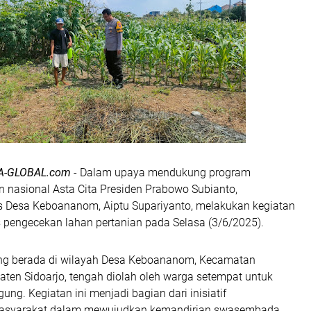
A-GLOBAL.com
- Dalam upaya mendukung program
 nasional Asta Cita Presiden Prabowo Subianto,
Desa Keboananom, Aiptu Supariyanto, melakukan kegiatan
s pengecekan lahan pertanian pada Selasa (3/6/2025).
ng berada di wilayah Desa Keboananom, Kecamatan
ten Sidoarjo, tengah diolah oleh warga setempat untuk
ung. Kegiatan ini menjadi bagian dari inisiatif
syarakat dalam mewujudkan kemandirian swasembada