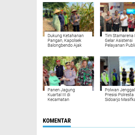
Dukung Ketahanan
Tim Stamarena P
Pangan, Kapolsek
Gelar Asistensi
Balongbendo Ajak
Pelayanan Publi
Diskusi Petani
Polresta Sidoarj
Siapkan Panen
Jagung
Panen Jagung
Polwan Jengga
Kuartal III di
Presisi Polresta
Kecamatan
Sidoarjo Masifk
Balongbendo
Patroli Kamtib
KOMENTAR