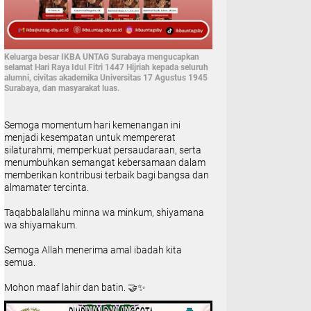
Keluarga besar IKBA UNTAG Surabaya mengucapkan
selamat Hari Raya Idul Fitri 1447 Hijriah kepada seluruh
alumni, civitas akademika Universitas 17 Agustus 1945
Surabaya, dan masyarakat luas.
Semoga momentum hari kemenangan ini
menjadi kesempatan untuk mempererat
silaturahmi, memperkuat persaudaraan, serta
menumbuhkan semangat kebersamaan dalam
memberikan kontribusi terbaik bagi bangsa dan
almamater tercinta.
Taqabbalallahu minna wa minkum, shiyamana
wa shiyamakum.
Semoga Allah menerima amal ibadah kita
semua.
Mohon maaf lahir dan batin. 🤝✨