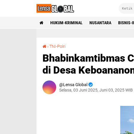
HUKUM-KRIMINAL
NUSANTARA
BISNIS-
Bhabinkamtibmas Cek Lahan Ketahanan Pangan di Desa Keboananom Gedangan
›
TNI-Polri
Bhabinkamtibmas C
di Desa Keboanano
Lensa Global
Selasa, 03 Juni 2025, Juni 03, 2025 WIB