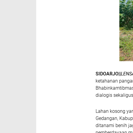
SIDOARJO||
LENS
ketahanan pangan
Bhabinkamtibmas 
dialogis sekaligu
Lahan kosong ya
Gedangan, Kabupa
ditanami benih jag
pemberdayaan ma