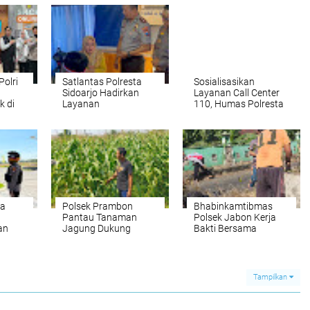
olri
Satlantas Polresta
Sosialisasikan
Sidoarjo Hadirkan
Layanan Call Center
k di
Layanan
110, Humas Polresta
o
Perpanjangan SIM
Sidoarjo Gelar Anev
Keliling 24 Jam
Bersama Media Online
Selama 17 Hari Non
Piramida
Stop
la
Polsek Prambon
Bhabinkamtibmas
Pantau Tanaman
Polsek Jabon Kerja
an
Jagung Dukung
Bakti Bersama
mas
Program Ketahanan
Warga, Wujudkan
Pangan
Lingkungan Bersih
dan Kondusif
Tampilkan