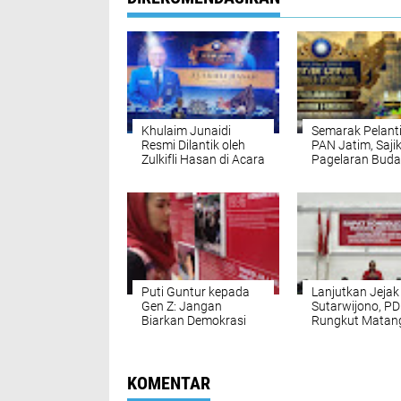
Khulaim Junaidi
Semarak Pelant
Resmi Dilantik oleh
PAN Jatim, Saji
Zulkifli Hasan di Acara
Pagelaran Bud
Pelantikan Pengurus
Serta Pesta Rak
DPW PAN dan DPD
Hingga Doorpri
PAN se-Jatim
Umroh
Puti Guntur kepada
Lanjutkan Jejak
Gen Z: Jangan
Sutarwijono, PD
Biarkan Demokrasi
Rungkut Matan
Kembali Dibungkam
Regenerasi
Kepemimpinan
KOMENTAR