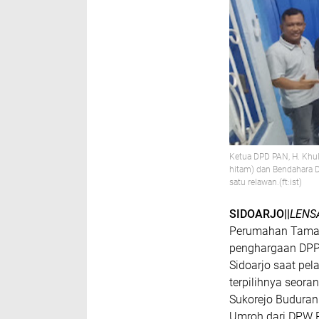
Ketua DPD PAN, H. Khul
hitam) dan Bendahara 
satu relawan.(ft:ist)
SIDOARJO||
LENS
Perumahan Taman
penghargaan DPP 
Sidoarjo saat pe
terpilihnya seor
Sukorejo Buduran
Umroh dari DPW 