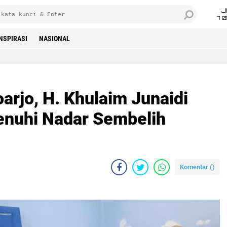
J
7 
INSPIRASI
NASIONAL
arjo, H. Khulaim Junaidi
enuhi Nadar Sembelih
Komentar (
)