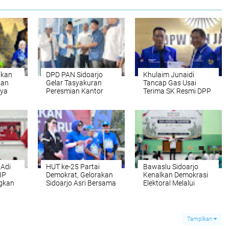
ikan
DPD PAN Sidoarjo
Khulaim Junaidi
kan
Gelar Tasyakuran
Tancap Gas Usai
aya
Peresmian Kantor
Terima SK Resmi DPP
yat
Baru dan Terpilihnya
Pimpin DPD PAN
ze
Khulaim Junaidi
Sidoarjo
Sebagai Ketua DPD
PAN Sidoarjo
 Adi
HUT ke-25 Partai
Bawaslu Sidoarjo
IP
Demokrat, Gelorakan
Kenalkan Demokrasi
gkan
Sidoarjo Asri Bersama
Elektoral Melalui
Mimik Idayana dan
"Bawaslu Goes to
Arumi Bachsin
School", Siapkan
Pemilih Pemula yang
Berintegritas
Tampilkan