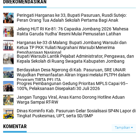
DIREKOMENDASIKAN
Peringati Harganas ke 33, Bupati Pasuruan, Rusdi Sutejo:
Peran Orang Tua Adalah Sekolah Pertama Bagi Anak
Jelang HUT RI Ke-81: 76 Capaska Jombang 2026 'Mahesa
Rakta Garuda Yudha' Resmi Mulai Pemusatan Latihan
Harganas ke-33 di Malang: Bupati Jombang Warsubi dan
Ketua TP PKK Yuliati Nugrahani Warsubi Menerima
Penghargaan Nasional
Bupati Warsubi Lantik Pejabat Administrator, Pengawas, dan
Kepala Sekolah di Ruang Swagata Kabupaten Jombang
Berdayakan Desa Ngerong di Kab. Pasuruan, SRE UNAIR
Wujudkan Pemanfaatan Aliran Irigasi melalui PLTPH dalam
Program TIRTA PELITA
Progres Pembangunan Gedung Prioritas MPLS Capai 95–
100%, Pelaksanaan Disepakati 30 Juli 2026
Jangan Tunggu Viral, Anas Karno Dorong Hotline Aduan
Warga Sampai RT-RW
Dinas Kominfo Kab. Pasuruan Gelar Sosialisasi SP4N Lapor di
Tingkat Puskesmas, UPT, serta SD/SMP
KOMENTAR
Tampilkan