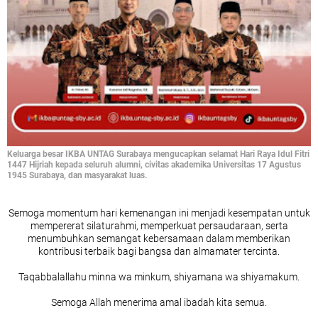
Keluarga besar IKBA UNTAG Surabaya mengucapkan selamat Hari Raya Idul Fitri
1447 Hijriah kepada seluruh alumni, civitas akademika Universitas 17 Agustus
1945 Surabaya, dan masyarakat luas.
Semoga momentum hari kemenangan ini menjadi kesempatan untuk
mempererat silaturahmi, memperkuat persaudaraan, serta
menumbuhkan semangat kebersamaan dalam memberikan
kontribusi terbaik bagi bangsa dan almamater tercinta.
Taqabbalallahu minna wa minkum, shiyamana wa shiyamakum.
Semoga Allah menerima amal ibadah kita semua.