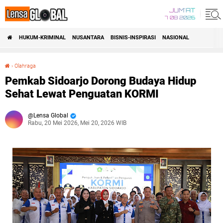
JUM'AT
7 08 2026
HUKUM-KRIMINAL
NUSANTARA
BISNIS-INSPIRASI
NASIONAL
›
Olahraga
Pemkab Sidoarjo Dorong Budaya Hidup Sehat Lewat Penguatan KORMI
Pemkab Sidoarjo Dorong Budaya Hidup
Sehat Lewat Penguatan KORMI
Lensa Global
Rabu, 20 Mei 2026, Mei 20, 2026 WIB