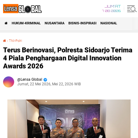
JUM'AT
7 08 2026
HUKUM-KRIMINAL
NUSANTARA
BISNIS-INSPIRASI
NASIONAL
›
TNI-Polri
Terus Berinovasi, Polresta Sidoarjo Terima 4 Piala Penghargaan Digital Innovation Awards 2026
Terus Berinovasi, Polresta Sidoarjo Terima
4 Piala Penghargaan Digital Innovation
Awards 2026
Lensa Global
Jumat, 22 Mei 2026, Mei 22, 2026 WIB