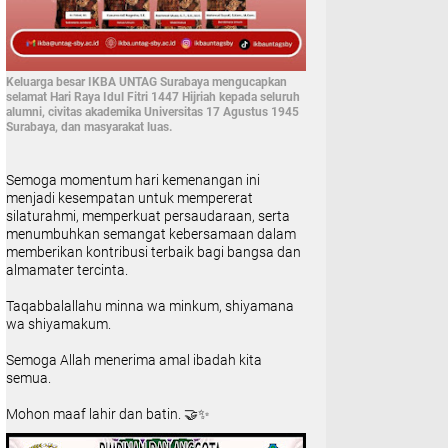
Keluarga besar IKBA UNTAG Surabaya mengucapkan
selamat Hari Raya Idul Fitri 1447 Hijriah kepada seluruh
alumni, civitas akademika Universitas 17 Agustus 1945
Surabaya, dan masyarakat luas.
Semoga momentum hari kemenangan ini
menjadi kesempatan untuk mempererat
silaturahmi, memperkuat persaudaraan, serta
menumbuhkan semangat kebersamaan dalam
memberikan kontribusi terbaik bagi bangsa dan
almamater tercinta.
Taqabbalallahu minna wa minkum, shiyamana
wa shiyamakum.
Semoga Allah menerima amal ibadah kita
semua.
Mohon maaf lahir dan batin. 🤝✨