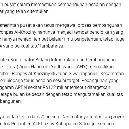
ah pusat dalam memastikan pembangunan berjalan dengan
ar yang telah ditentukan.
emerintah pusat akan terus mengawal proses pembangunan
 Ponpes Al-Khoziny nantinya menjadi tempat pendidikan yang
dak hanya menjadi tempat belajar ilmu pengetahuan, tetapi juga
i yang berkualitas,” tambahnya.
enteri Koordinator Bidang Infrastruktur dan Pembangunan
ko Infra) Agus Harimurti Yudhoyono (AHY) memastikan
ali Ponpes Al-Khoziny di Jalan Siwalanpanji II, Kecamatan
n Sidoarjo terus berjalan sesuai target. Pebangunan yang
aran APBN sekitar Rp122 miliar tersebut ditargetkan
berapa bulan ke depan dengan tetap mengutamakan kualitas
 bangunan.
nya sudah lebih dari 50 persen. Dan tentunya tuntaskan proyek
dok Pesantren Al Khoziny Kabupaten Sidoarjo. semoga