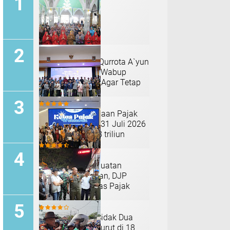
Pengajian Rutin Qurrota A`yun
Sidoarjo Dihadiri Wabup
Mimik, Titip Do'a Agar Tetap
Amanah
Capaian Penerimaan Pajak
DJP Jatim II, Per 31 Juli 2026
Tembus Rp16, 08 triliun
Tingkatkan Penguatan
Literasi Perpajakan, DJP
Jatim I Gelar Kelas Pajak
Wartawan
Bupati Subandi Sidak Dua
Malam Berturut-turut di 18