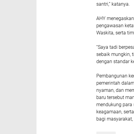
santri,” katanya.
AHY menegaskan,
pengawasan ketat
Waskita, serta ti
“Saya tadi berpe
sebaik mungkin, 
dengan standar k
Pembangunan kemb
pemerintah dalam
nyaman, dan meme
baru tersebut m
mendukung para s
keagamaan, serta
bagi masyarakat,