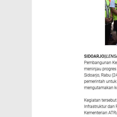
SIDOARJO||
LENS
Pembangunan Kew
meninjau progres
Sidoarjo, Rabu (
pemerintah untuk 
mengutamakan kes
Kegiatan tersebut
Infrastruktur da
Kementerian ATR/