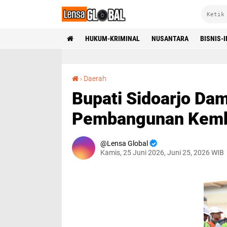
HUKUM-KRIMINAL
NUSANTARA
BISNIS-
Bupati Sidoarjo Dampingi Menko AHY Tinjau Pembangunan Kembali Ponpes Al-Khoziny
›
Daerah
Bupati Sidoarjo Da
Pembangunan Kemba
Lensa Global
Kamis, 25 Juni 2026, Juni 25, 2026 WIB