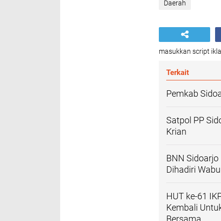
Daerah
masukkan script ikla
Terkait
Pemkab Sidoa
Satpol PP Sid
Krian
BNN Sidoarjo 
Dihadiri Wab
HUT ke-61 IKP
Kembali Untu
Bersama