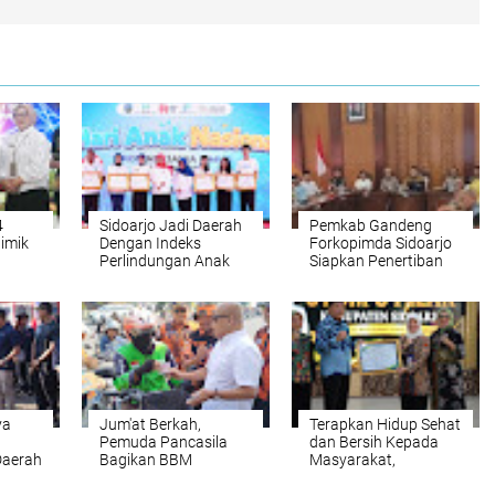
4
Sidoarjo Jadi Daerah
Pemkab Gandeng
imik
Dengan Indeks
Forkopimda Sidoarjo
Perlindungan Anak
Siapkan Penertiban
ntuk
Terbaik di Jatim
Penjual Miras Tak
Berijin dan Prostitusi
Terselubung
ya
‎Jum'at Berkah,
Terapkan Hidup Sehat
Pemuda Pancasila
dan Bersih Kepada
Daerah
Bagikan BBM
Masyarakat,
Pertamax Gratis
Kabupaten Sidoarjo