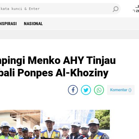
J
7 
INSPIRASI
NASIONAL
mpingi Menko AHY Tinjau
li Ponpes Al-Khoziny
Komentar (
)