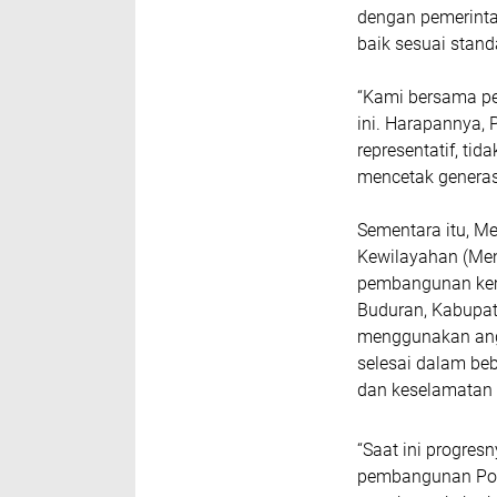
dengan pemerint
baik sesuai stand
“Kami bersama p
ini. Harapannya,
representatif, ti
mencetak generas
Sementara itu, M
Kewilayahan (Men
pembangunan kemb
Buduran, Kabupate
menggunakan angg
selesai dalam be
dan keselamatan
“Saat ini progres
pembangunan Pon