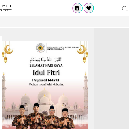
UM'AT
08 2026