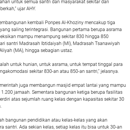
an untuk semua santri dan masyarakat sekitar dari
erkah,” ujar AHY.
pembangunan kembali Ponpes Al-Khoziny mencakup tiga
ang saling terintegrasi. Bangunan pertama berupa asrama
oyeksikan mampu menampung sekitar 830 hingga 850
ari santri Madrasah Ibtidaiyah (MI), Madrasah Tsanawiyah
liyah (MA), hingga sebagian ustaz.
alah untuk hunian, untuk asrama, untuk tempat tinggal para
mengakomodasi sekitar 830-an atau 850-an santri,” jelasnya.
pemerintah juga membangun masjid empat lantai yang mampu
 1.200 jamaah. Sementara bangunan ketiga berupa fasilitas
erdiri atas sejumlah ruang kelas dengan kapasitas sekitar 30
.
lah bangunan pendidikan atau kelas-kelas yang akan
a santri. Ada sekian kelas, setiap kelas itu bisa untuk 30-an