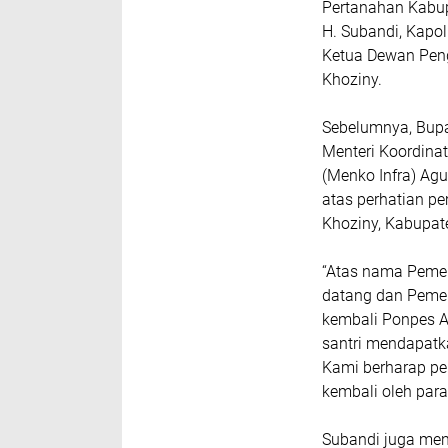
Pertanahan Kabup
H. Subandi, Kapol
Ketua Dewan Peng
Khoziny.
Sebelumnya, Bupa
Menteri Koordina
(Menko Infra) Ag
atas perhatian p
Khoziny, Kabupat
“Atas nama Pemer
datang dan Peme
kembali Ponpes A
santri mendapatka
Kami berharap pe
kembali oleh para 
Subandi juga men