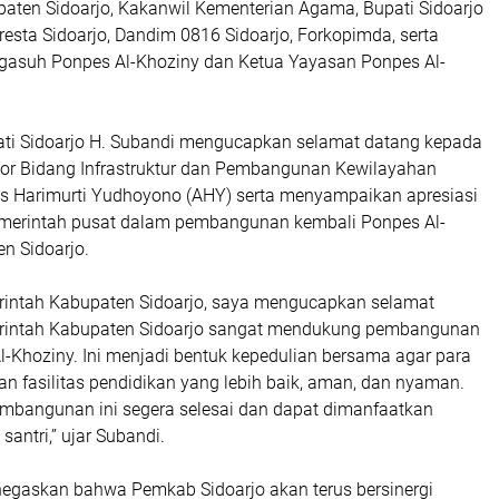
aten Sidoarjo, Kakanwil Kementerian Agama, Bupati Sidoarjo
resta Sidoarjo, Dandim 0816 Sidoarjo, Forkopimda, serta
asuh Ponpes Al-Khoziny dan Ketua Yayasan Ponpes Al-
ti Sidoarjo H. Subandi mengucapkan selamat datang kepada
tor Bidang Infrastruktur dan Pembangunan Kewilayahan
us Harimurti Yudhoyono (AHY) serta menyampaikan apresiasi
emerintah pusat dalam pembangunan kembali Ponpes Al-
en Sidoarjo.
intah Kabupaten Sidoarjo, saya mengucapkan selamat
rintah Kabupaten Sidoarjo sangat mendukung pembangunan
l-Khoziny. Ini menjadi bentuk kepedulian bersama agar para
n fasilitas pendidikan yang lebih baik, aman, dan nyaman.
mbangunan ini segera selesai dan dapat dimanfaatkan
santri,” ujar Subandi.
egaskan bahwa Pemkab Sidoarjo akan terus bersinergi