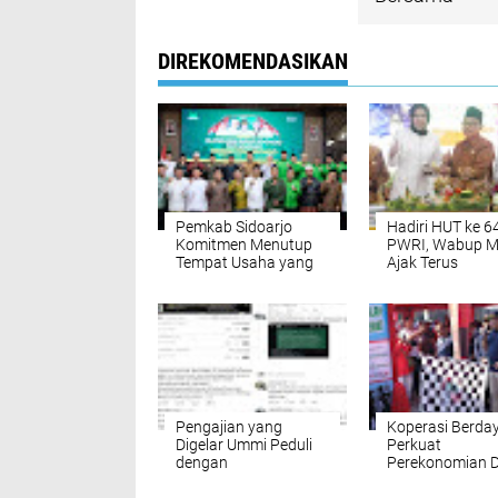
DIREKOMENDASIKAN
Pemkab Sidoarjo
Hadiri HUT ke 6
Komitmen Menutup
PWRI, Wabup M
Tempat Usaha yang
Ajak Terus
Menjual Miras Tanpa
Berkontribusi u
Izin di Wilayah
Sidoarjo
Sidoarjo
Pengajian yang
Koperasi Berda
Digelar Ummi Peduli
Perkuat
dengan
Perekonomian 
Menghadirkan Ustadz