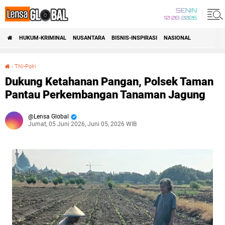
SENIN
10 08 2026
HUKUM-KRIMINAL
NUSANTARA
BISNIS-INSPIRASI
NASIONAL
›
TNI-Polri
Dukung Ketahanan Pangan, Polsek Taman Pantau Perkembangan Tanaman Jagung
Dukung Ketahanan Pangan, Polsek Taman
Pantau Perkembangan Tanaman Jagung
Lensa Global
Jumat, 05 Juni 2026, Juni 05, 2026 WIB