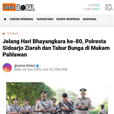
KAMIS
6 08 2026
HUKUM-KRIMINAL
NUSANTARA
BISNIS-INSPIRASI
NASIONAL
›
TNI-Polri
Jelang Hari Bhayangkara ke-80, Polresta Sidoarjo Ziarah dan Tabur Bunga di Makam Pahlawan
Jelang Hari Bhayangkara ke-80, Polresta
Sidoarjo Ziarah dan Tabur Bunga di Makam
Pahlawan
Lensa Global
Rabu, 24 Juni 2026, Juni 24, 2026 WIB