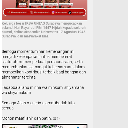
Keluarga besar IKBA UNTAG Surabaya mengucapkan
selamat Hari Raya Idul Fitri 1447 Hijriah kepada seluruh
alumni, civitas akademika Universitas 17 Agustus 1945
Surabaya, dan masyarakat luas.
Semoga momentum hari kemenangan ini
menjadi kesempatan untuk mempererat
silaturahmi, memperkuat persaudaraan, serta
menumbuhkan semangat kebersamaan dalam
memberikan kontribusi terbaik bagi bangsa dan
almamater tercinta.
Taqabbalallahu minna wa minkum, shiyamana
wa shiyamakum.
Semoga Allah menerima amal ibadah kita
semua.
Mohon maaf lahir dan batin. 🤝✨