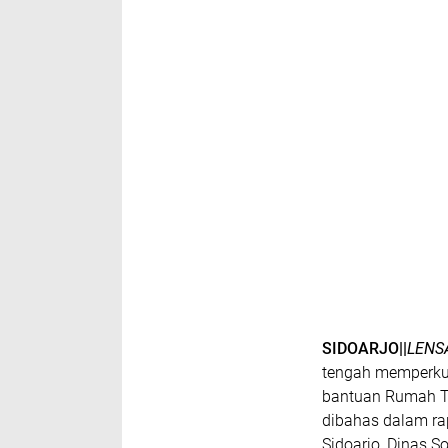
SIDOARJO||
LENS
tengah memperkua
bantuan Rumah Ti
dibahas dalam ra
Sidoarjo, Dinas S