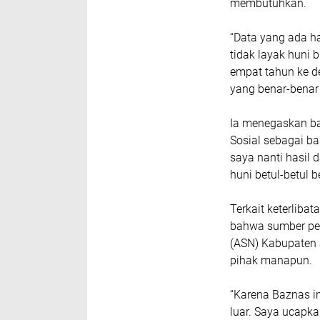
membutuhkan.
“Data yang ada h
tidak layak huni 
empat tahun ke d
yang benar-benar
Ia menegaskan b
Sosial sebagai b
saya nanti hasil d
huni betul-betul 
Terkait keterlib
bahwa sumber pen
(ASN) Kabupaten S
pihak manapun.
“Karena Baznas in
luar. Saya ucapka