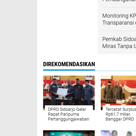
Monitoring K
Transparansi 
Pemkab Sidoa
Miras Tanpa Iz
DIREKOMENDASIKAN
DPRD Sidoarjo Gelar
Tercatat Surplu
Rapat Paripurna
Rp61,7 miliar,
Pertanggungjawaban
Banggar DPRD
Pelaksanaan APBD
Sidoarjo Sampa
Tahun Anggaran
LPj TA 2025
2025