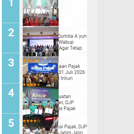
Pengajian Rutin Qurrota A`yun
Sidoarjo Dihadiri Wabup
Mimik, Titip Do'a Agar Tetap
Amanah
Capaian Penerimaan Pajak
DJP Jatim II, Per 31 Juli 2026
Tembus Rp16, 08 triliun
Tingkatkan Penguatan
Literasi Perpajakan, DJP
Jatim I Gelar Kelas Pajak
Wartawan
Tingkatkan Literasi Pajak, DJP
Jatim–GP Ansor Jatim Jalin