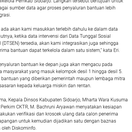
ikelola Pemkab Sidoarjo. Langkah tersebut bertujuan untuk
gai sumber data agar proses penyaluran bantuan lebih
grasi.
 ada akan kami masukkan terlebih dahulu ke dalam data
utnya, ketika data intervensi dari Data Tunggal Sosial
 (DTSEN) tersedia, akan kami integrasikan juga sehingga
rima bantuan dapat terkelola dalam satu sistem,” kata Eri.
penyaluran bantuan ke depan juga akan mengacu pada
 masyarakat yang masuk kelompok desil 1 hingga desil 5.
 bantuan yang diberikan pemerintah maupun lembaga mitra
 sasaran kepada keluarga miskin dan rentan.
ma, Kepala Dinsos Kabupaten Sidoarjo, Mharta Wara Kusuma
 Perkim CKTR, M. Bachruni Aryawan menyatakan kesiapan
akukan verifikasi dan kroscek ulang data calon penerima
apangan untuk kemudian dijadikan satu dengan baznas
a oleh Diskominfo.