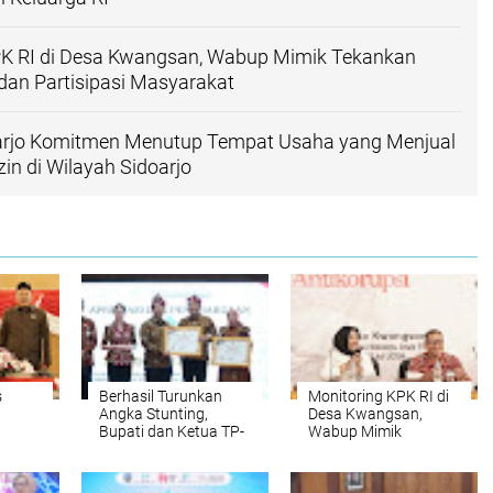
PK RI di Desa Kwangsan, Wabup Mimik Tekankan
dan Partisipasi Masyarakat
rjo Komitmen Menutup Tempat Usaha yang Menjual
in di Wilayah Sidoarjo
s
Berhasil Turunkan
Monitoring KPK RI di
Angka Stunting,
Desa Kwangsan,
Bupati dan Ketua TP-
Wabup Mimik
ikan
PKK Terima
Tekankan
Penghargaan Dari
Transparansi dan
Menteri
Partisipasi