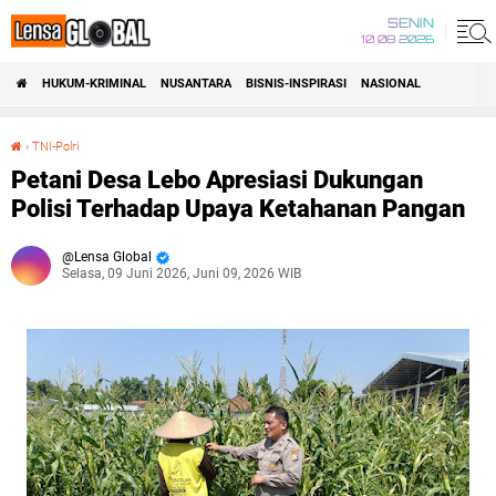
SENIN
10 08 2026
HUKUM-KRIMINAL
NUSANTARA
BISNIS-INSPIRASI
NASIONAL
›
TNI-Polri
Petani Desa Lebo Apresiasi Dukungan Polisi Terhadap Upaya Ketahanan Pangan
Petani Desa Lebo Apresiasi Dukungan
Polisi Terhadap Upaya Ketahanan Pangan
Lensa Global
Selasa, 09 Juni 2026, Juni 09, 2026 WIB