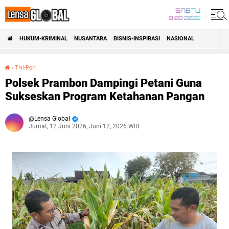
SABTU
8 08 2026
HUKUM-KRIMINAL
NUSANTARA
BISNIS-INSPIRASI
NASIONAL
›
TNI-Polri
Polsek Prambon Dampingi Petani Guna Sukseskan Program Ketahanan Pangan
Polsek Prambon Dampingi Petani Guna
Sukseskan Program Ketahanan Pangan
Lensa Global
Jumat, 12 Juni 2026, Juni 12, 2026 WIB