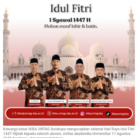
Keluarga besar IKBA UNTAG Surabaya mengucapkan selamat Hari Raya Idul Fitri
1447 Hijriah kepada seluruh alumni, civitas akademika Universitas 17 Agustus