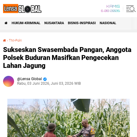
KAMIS
6 08 2026
HUKUM-KRIMINAL
NUSANTARA
BISNIS-INSPIRASI
NASIONAL
›
TNI-Polri
Sukseskan Swasembada Pangan, Anggota Polsek Buduran Masifkan Pengecekan Lahan Jagung
Sukseskan Swasembada Pangan, Anggota
Polsek Buduran Masifkan Pengecekan
Lahan Jagung
Lensa Global
Rabu, 03 Juni 2026, Juni 03, 2026 WIB