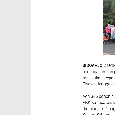
SIDOARJO||
LENS
penghijauan dan 
melakukan kegia
Flyover Jenggolo,
Ada 346 pohon bu
PKK Kabupaten, k
dimulai jam 6 pag
Sriatun Subandi.