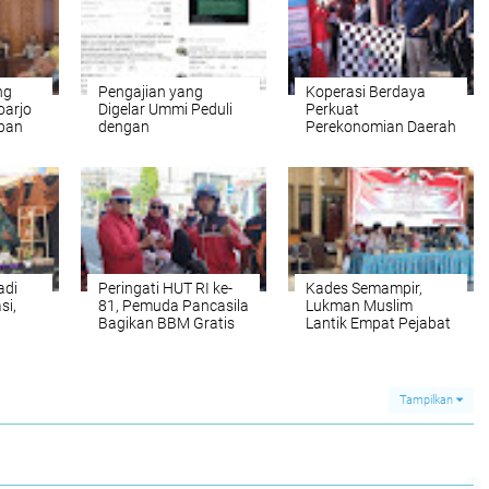
ng
Pengajian yang
Koperasi Berdaya
oarjo
Digelar Ummi Peduli
Perkuat
iban
dengan
Perekonomian Daerah
ak
Menghadirkan Ustadz
itusi
Hanan Attaki di
Masjid Agung
Sidoarjo Masih
Berbuntut Panjang
adi
Peringati HUT RI ke-
Kades Semampir,
si,
81, Pemuda Pancasila
Lukman Muslim
Bagikan BBM Gratis
Lantik Empat Pejabat
riatun
Bagi Pengendara
Baru, Perkuat Kinerja
erkuat
Roda 2 dengan Bebas
Pemerintahan Desa
Pilih Jenis BBM
Melalui Penyegaran
Organisasi
Tampilkan