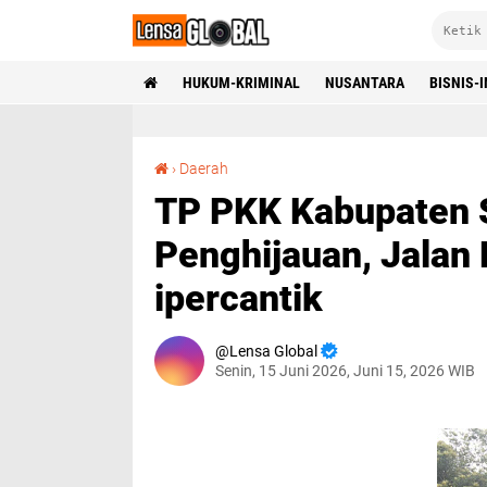
HUKUM-KRIMINAL
NUSANTARA
BISNIS-
TP PKK Kabupaten Sidoarjo Lakukan Penghijauan, Jalan Flyover Jenggolo D ipercantik
›
Daerah
TP PKK Kabupaten 
Penghijauan, Jalan
ipercantik
Lensa Global
Senin, 15 Juni 2026, Juni 15, 2026 WIB