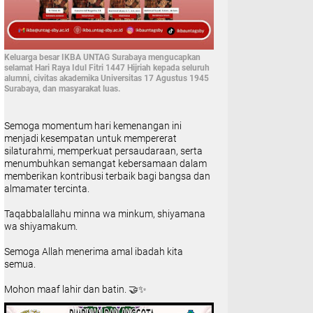
Keluarga besar IKBA UNTAG Surabaya mengucapkan
selamat Hari Raya Idul Fitri 1447 Hijriah kepada seluruh
alumni, civitas akademika Universitas 17 Agustus 1945
Surabaya, dan masyarakat luas.
Semoga momentum hari kemenangan ini
menjadi kesempatan untuk mempererat
silaturahmi, memperkuat persaudaraan, serta
menumbuhkan semangat kebersamaan dalam
memberikan kontribusi terbaik bagi bangsa dan
almamater tercinta.
Taqabbalallahu minna wa minkum, shiyamana
wa shiyamakum.
Semoga Allah menerima amal ibadah kita
semua.
Mohon maaf lahir dan batin. 🤝✨