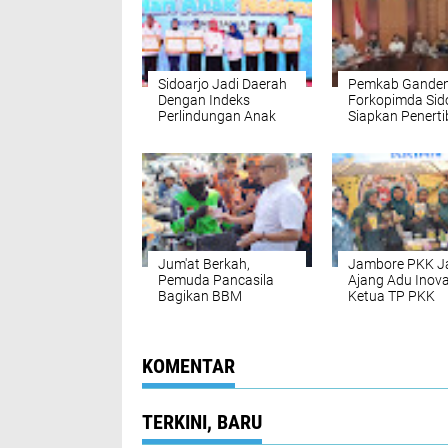
Sidoarjo Jadi Daerah
Pemkab Gande
Dengan Indeks
Forkopimda Sid
Perlindungan Anak
Siapkan Penert
Terbaik di Jatim
Penjual Miras T
Berijin dan Prost
Terselubung
‎Jum'at Berkah,
Jambore PKK J
Pemuda Pancasila
Ajang Adu Inova
Bagikan BBM
Ketua TP PKK
Pertamax Gratis
Sidoarjo dr. Hj S
Kepada Masyarakat
Dorong Kader P
Pengendara Roda 2
Peran di Tengah
Masyarakat
KOMENTAR
TERKINI, BARU