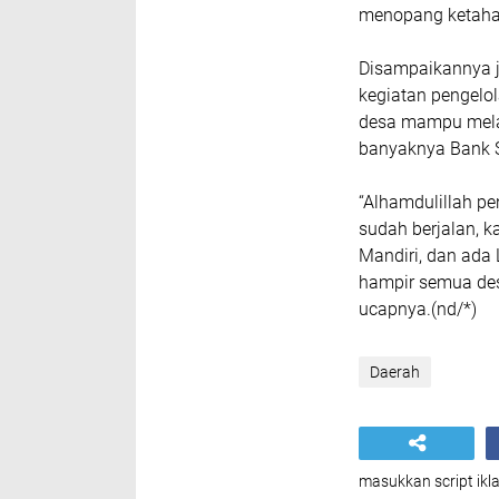
menopang ketahan
Disampaikannya j
kegiatan pengelo
desa mampu melak
banyaknya Bank S
“Alhamdulillah p
sudah berjalan, k
Mandiri, dan ada
hampir semua de
ucapnya.(nd/*)
Daerah
masukkan script ikla