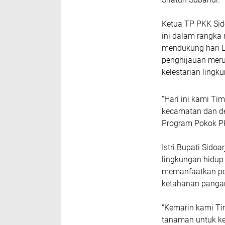
Ketua TP PKK Sido
ini dalam rangka
mendukung hari L
penghijauan meru
kelestarian lingk
“Hari ini kami T
kecamatan dan de
Program Pokok PK
Istri Bupati Sido
lingkungan hidup
memanfaatkan pe
ketahanan pangan
“Kemarin kami T
tanaman untuk ke