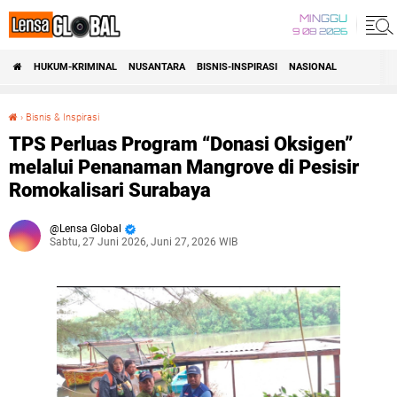
MINGGU
9 08 2026
HUKUM-KRIMINAL
NUSANTARA
BISNIS-INSPIRASI
NASIONAL
›
Bisnis & Inspirasi
TPS Perluas Program “Donasi Oksigen” melalui Penanaman Mangrove di Pesisir Romokalisari Surabaya
TPS Perluas Program “Donasi Oksigen”
melalui Penanaman Mangrove di Pesisir
Romokalisari Surabaya
Lensa Global
Sabtu, 27 Juni 2026, Juni 27, 2026 WIB