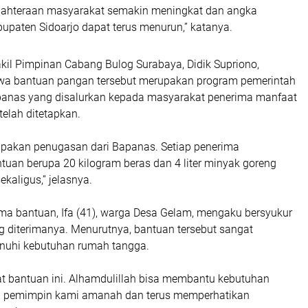
jahteraan masyarakat semakin meningkat dan angka
upaten Sidoarjo dapat terus menurun,” katanya.
kil Pimpinan Cabang Bulog Surabaya, Didik Supriono,
wa bantuan pangan tersebut merupakan program pemerintah
panas yang disalurkan kepada masyarakat penerima manfaat
telah ditetapkan.
upakan penugasan dari Bapanas. Setiap penerima
uan berupa 20 kilogram beras dan 4 liter minyak goreng
ekaligus,” jelasnya.
ima bantuan, Ifa (41), warga Desa Gelam, mengaku bersyukur
g diterimanya. Menurutnya, bantuan tersebut sangat
hi kebutuhan rumah tangga.
 bantuan ini. Alhamdulillah bisa membantu kebutuhan
a pemimpin kami amanah dan terus memperhatikan