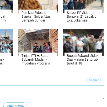
Pemkab Sidoarjo
Satpol PP Sidoarjo
pati
Siapkan Solusi Atasi
Bongkar 21 Lapak di
ahmi
Sampah Sungai
Eks. Lokalisasi
Sukodono
Krengseng, Krian
h
Tinjau RTLH, Bupati
Bupati Subandi Sidak
jak
Subandi: Mudah-
Dua Malam Berturut-
ak,
mudahan Program
turut di 18
li
Bedah Rumah
Kecamatan Berhasil
gunan
Membawa Manfaat
Sita 1.696 Botol Miras
sa
Nyata
ama
Tampilkan
LIHAT SEMUA