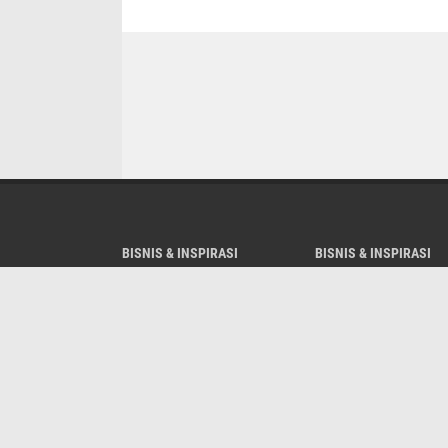
BISNIS & INSPIRASI
BISNIS & INSPIRASI
BISNIS-INSPIRASI
DAERAH
EKONOMI
HUKUM-KRIMINAL
NASIONAL
NUSANTARA
PEMERINTAHAN
PENDIDIKAN
TNI-POLRI