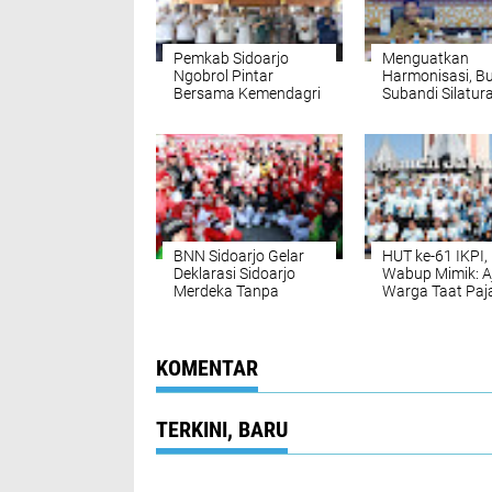
Pemkab Sidoarjo
Menguatkan
Ngobrol Pintar
Harmonisasi, Bu
Bersama Kemendagri
Subandi Silatur
ke PD
Muhammadiya
Sidoarjo
BNN Sidoarjo Gelar
HUT ke-61 IKPI,
Deklarasi Sidoarjo
Wabup Mimik: A
Merdeka Tanpa
Warga Taat Paj
Narkoba Dihadiri
Hasilnya Kemba
Wabup Mimik
Untuk Pemban
Idayana
Daerah Yang Bi
Dinikmati Bers
KOMENTAR
TERKINI, BARU