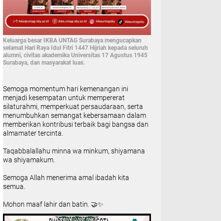
Keluarga besar IKBA UNTAG Surabaya mengucapkan
selamat Hari Raya Idul Fitri 1447 Hijriah kepada seluruh
alumni, civitas akademika Universitas 17 Agustus 1945
Surabaya, dan masyarakat luas.
Semoga momentum hari kemenangan ini
menjadi kesempatan untuk mempererat
silaturahmi, memperkuat persaudaraan, serta
menumbuhkan semangat kebersamaan dalam
memberikan kontribusi terbaik bagi bangsa dan
almamater tercinta.
Taqabbalallahu minna wa minkum, shiyamana
wa shiyamakum.
Semoga Allah menerima amal ibadah kita
semua.
Mohon maaf lahir dan batin. 🤝✨