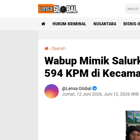
HUKUM-KRIMINAL
NUSANTARA
BISNIS-
Wabup Mimik Salurkan Bantuan Pangan Untuk 594 KPM di Kecamatan Candi Sidoarjo
›
Daerah
Wabup Mimik Salur
594 KPM di Kecamat
Lensa Global
Jumat, 12 Juni 2026, Juni 12, 2026 WIB