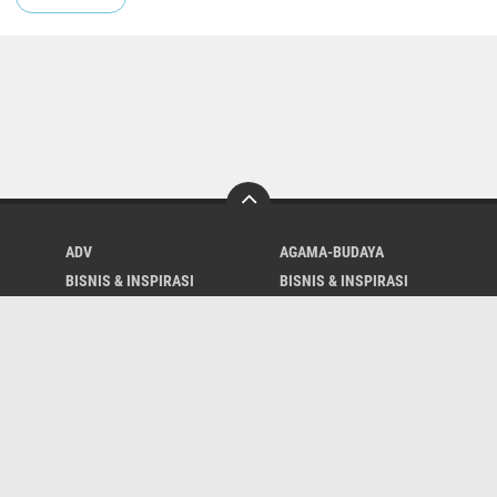
ADV
AGAMA-BUDAYA
BISNIS & INSPIRASI
BISNIS & INSPIRASI
DAERAH
DAERAH
KESEHATAN
KULINER
OLAHRAGA
PARIWISATA
PERISTIWA
POLITIK