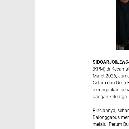
SIDOARJO||
LENS
(KPM) di Kecamat
Maret 2026, Juma
Gelam dan Desa 
meringankan beb
pangan keluarga.
Rinciannya, seba
Balonggabus men
melalui Perum Bu