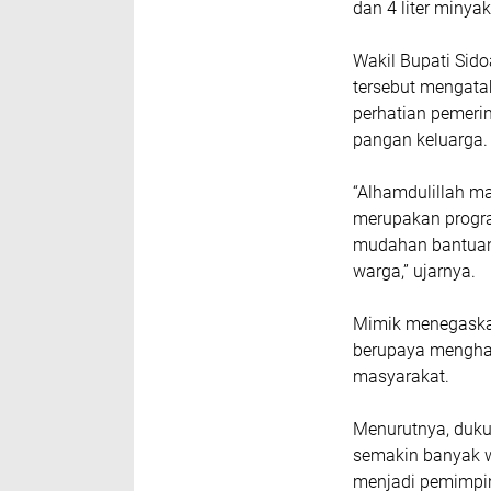
dan 4 liter minya
Wakil Bupati Sido
tersebut mengata
perhatian pemeri
pangan keluarga.
“Alhamdulillah ma
merupakan progra
mudahan bantuan 
warga,” ujarnya.
Mimik menegaska
berupaya mengha
masyarakat.
Menurutnya, duku
semakin banyak w
menjadi pemimpi