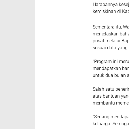
Harapannya kese
kemiskinan di Kab
Sementara itu, Wa
menjelaskan bah
pusat melalui Ba
sesuai data yang 
"Program ini mer
mendapatkan bant
untuk dua bulan s
Salah satu pener
atas bantuan yan
membantu memenu
“Senang mendapat
keluarga. Semog