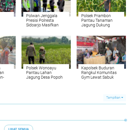
Polwan Jenggala
Polsek Prambon
Presisi Polresta
Pantau Tanaman
Sidoarjo Masifkan
Jagung Dukung
Patroli Kamtibmas
Program Ketahanan
Pangan
a
Polsek Wonoayu
Kapolsek Buduran
an
Pantau Lahan
Rangkul Komunitas
un-
Jagung Desa Popoh
Gym Lewat Sabuk
Dukung Swasembada
Kamtibmas, Ajak
Pangan
Gelorakan Hidup
Sehat ke Masyarakat
Tampilkan
LIHAT SEMUA