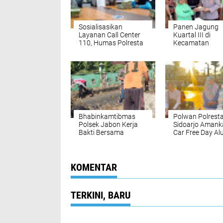
Sosialisasikan
Panen Jagung
Layanan Call Center
Kuartal III di
110, Humas Polresta
Kecamatan
Sidoarjo Gelar Anev
Balongbendo
Bersama Media Online
Piramida
Bhabinkamtibmas
Polwan Polrest
Polsek Jabon Kerja
Sidoarjo Amank
Bakti Bersama
Car Free Day Al
Warga, Wujudkan
alun
Lingkungan Bersih
dan Kondusif
KOMENTAR
TERKINI, BARU