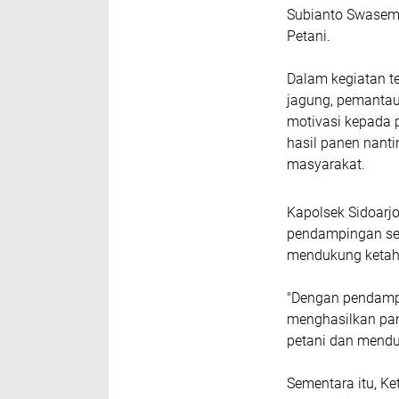
Subianto Swasemb
Petani.
Dalam kegiatan t
jagung, pemantau
motivasi kepada 
hasil panen nant
masyarakat.
Kapolsek Sidoarj
pendampingan sec
mendukung ketah
"Dengan pendampi
menghasilkan pan
petani dan mendu
Sementara itu, K