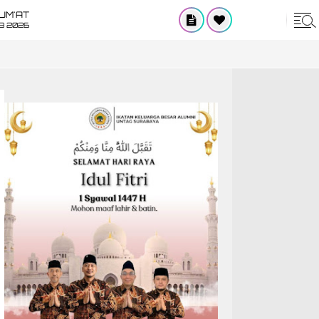
UM'AT
08 2026