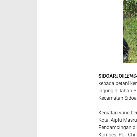
SIDOARJO||
LENS
kepada petani k
jagung di lahan 
Kecamatan Sidoar
Kegiatan yang ber
Kota, Aiptu Masr
Pendampingan dil
Kombes. Pol. Chr