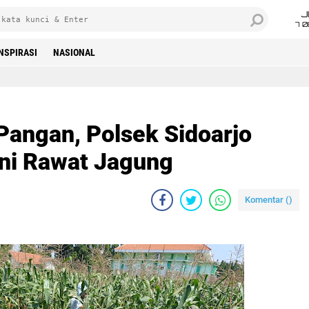
J
7 
INSPIRASI
NASIONAL
angan, Polsek Sidoarjo
ni Rawat Jagung
Komentar (
)