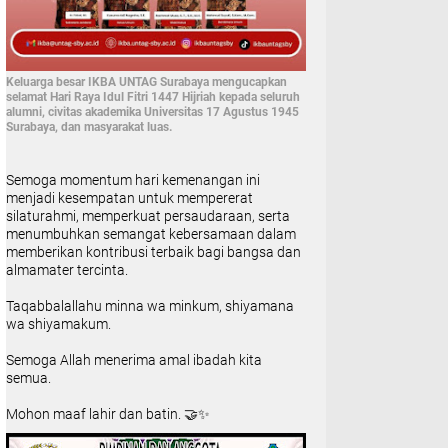
Keluarga besar IKBA UNTAG Surabaya mengucapkan
selamat Hari Raya Idul Fitri 1447 Hijriah kepada seluruh
alumni, civitas akademika Universitas 17 Agustus 1945
Surabaya, dan masyarakat luas.
Semoga momentum hari kemenangan ini
menjadi kesempatan untuk mempererat
silaturahmi, memperkuat persaudaraan, serta
menumbuhkan semangat kebersamaan dalam
memberikan kontribusi terbaik bagi bangsa dan
almamater tercinta.
Taqabbalallahu minna wa minkum, shiyamana
wa shiyamakum.
Semoga Allah menerima amal ibadah kita
semua.
Mohon maaf lahir dan batin. 🤝✨