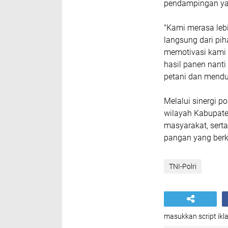
pendampingan yan
"Kami merasa le
langsung dari pi
memotivasi kami 
hasil panen nant
petani dan mend
Melalui sinergi p
wilayah Kabupate
masyarakat, sert
pangan yang berk
TNI-Polri
masukkan script ikla