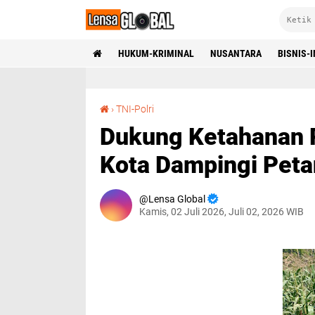
HUKUM-KRIMINAL
NUSANTARA
BISNIS-
Dukung Ketahanan Pangan, Polsek Sidoarjo Kota Dampingi Petani Rawat Jagung
›
TNI-Polri
Dukung Ketahanan P
Kota Dampingi Peta
Lensa Global
Kamis, 02 Juli 2026, Juli 02, 2026 WIB