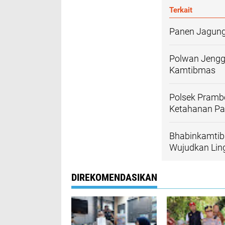
Terkait
Panen Jagung 
Polwan Jengga
Kamtibmas
Polsek Pram
Ketahanan P
Bhabinkamtib
Wujudkan Lin
DIREKOMENDASIKAN