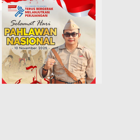
TERPOPULER
Pengajian Rutin Qurrota A`yun