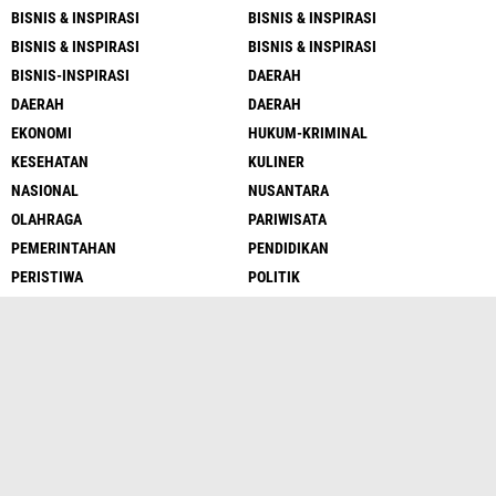
BISNIS & INSPIRASI
BISNIS & INSPIRASI
BISNIS & INSPIRASI
BISNIS & INSPIRASI
BISNIS-INSPIRASI
DAERAH
DAERAH
DAERAH
EKONOMI
HUKUM-KRIMINAL
KESEHATAN
KULINER
NASIONAL
NUSANTARA
OLAHRAGA
PARIWISATA
PEMERINTAHAN
PENDIDIKAN
PERISTIWA
POLITIK
TNI-POLRI
LENSA GLOBAL
Disclaimer
Pedoman Media Siber
Company Profile
Redaksi