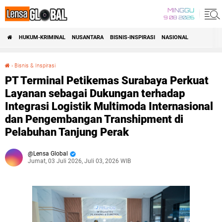
MINGGU
9 08 2026
HUKUM-KRIMINAL
NUSANTARA
BISNIS-INSPIRASI
NASIONAL
›
Bisnis & Inspirasi
PT Terminal Petikemas Surabaya Perkuat Layanan sebagai Dukungan terhadap Integrasi Logistik Multimoda Internasional dan Pengembangan Transhipment di Pelabuhan Tanjung Perak
PT Terminal Petikemas Surabaya Perkuat
Layanan sebagai Dukungan terhadap
Integrasi Logistik Multimoda Internasional
dan Pengembangan Transhipment di
Pelabuhan Tanjung Perak
Lensa Global
Jumat, 03 Juli 2026, Juli 03, 2026 WIB