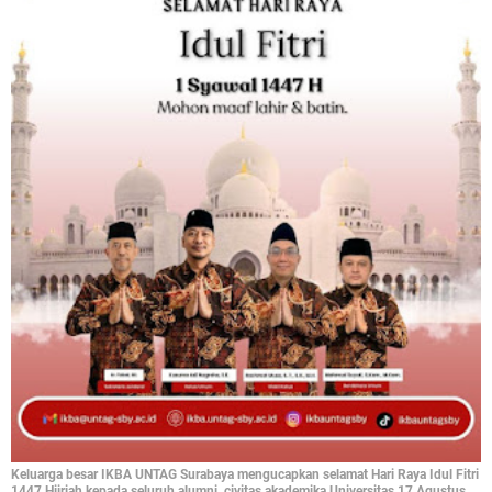
Keluarga besar IKBA UNTAG Surabaya mengucapkan selamat Hari Raya Idul Fitri
1447 Hijriah kepada seluruh alumni, civitas akademika Universitas 17 Agustus