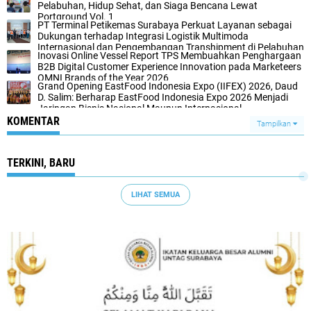
Pelabuhan, Hidup Sehat, dan Siaga Bencana Lewat
Portground Vol. 1
PT Terminal Petikemas Surabaya Perkuat Layanan sebagai
Dukungan terhadap Integrasi Logistik Multimoda
Internasional dan Pengembangan Transhipment di Pelabuhan
Inovasi Online Vessel Report TPS Membuahkan Penghargaan
Tanjung Perak
B2B Digital Customer Experience Innovation pada Marketeers
OMNI Brands of the Year 2026
Grand Opening EastFood Indonesia Expo (IIFEX) 2026, Daud
D. Salim: Berharap EastFood Indonesia Expo 2026 Menjadi
Jaringan Bisnis Nasional Maupun Internasional
KOMENTAR
Tampilkan
TERKINI, BARU
LIHAT SEMUA