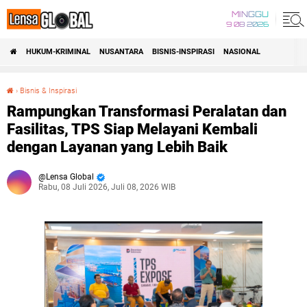
MINGGU
9 08 2026
HUKUM-KRIMINAL
NUSANTARA
BISNIS-INSPIRASI
NASIONAL
›
Bisnis & Inspirasi
Rampungkan Transformasi Peralatan dan Fasilitas, TPS Siap Melayani Kembali dengan Layanan yang Lebih Baik
Rampungkan Transformasi Peralatan dan
Fasilitas, TPS Siap Melayani Kembali
dengan Layanan yang Lebih Baik
Lensa Global
Rabu, 08 Juli 2026, Juli 08, 2026 WIB