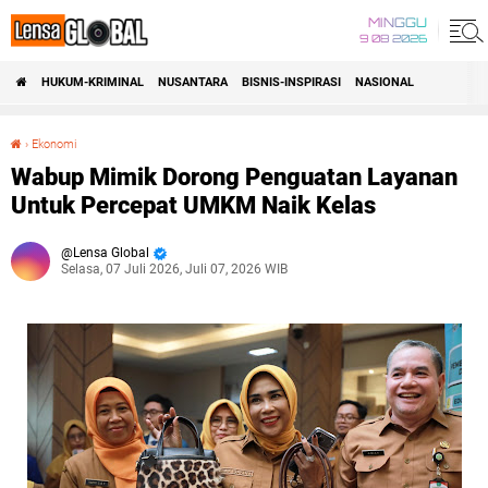
MINGGU
9 08 2026
HUKUM-KRIMINAL
NUSANTARA
BISNIS-INSPIRASI
NASIONAL
›
Ekonomi
Wabup Mimik Dorong Penguatan Layanan Untuk Percepat UMKM Naik Kelas
Wabup Mimik Dorong Penguatan Layanan
Untuk Percepat UMKM Naik Kelas
Lensa Global
Selasa, 07 Juli 2026, Juli 07, 2026 WIB