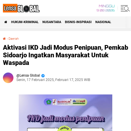
MINGGU
9 08 2026
HUKUM-KRIMINAL
NUSANTARA
BISNIS-INSPIRASI
NASIONAL
›
Daerah
Aktivasi IKD Jadi Modus Penipuan, Pemkab Sidoarjo Ingatkan Masyarakat Untuk Waspada
Aktivasi IKD Jadi Modus Penipuan, Pemkab
Sidoarjo Ingatkan Masyarakat Untuk
Waspada
Lensa Global
Senin, 17 Februari 2025, Februari 17, 2025 WIB