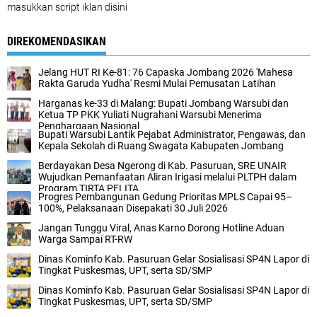
masukkan script iklan disini
DIREKOMENDASIKAN
Jelang HUT RI Ke-81: 76 Capaska Jombang 2026 'Mahesa
Rakta Garuda Yudha' Resmi Mulai Pemusatan Latihan
Harganas ke-33 di Malang: Bupati Jombang Warsubi dan
Ketua TP PKK Yuliati Nugrahani Warsubi Menerima
Penghargaan Nasional
Bupati Warsubi Lantik Pejabat Administrator, Pengawas, dan
Kepala Sekolah di Ruang Swagata Kabupaten Jombang
Berdayakan Desa Ngerong di Kab. Pasuruan, SRE UNAIR
Wujudkan Pemanfaatan Aliran Irigasi melalui PLTPH dalam
Program TIRTA PELITA
Progres Pembangunan Gedung Prioritas MPLS Capai 95–
100%, Pelaksanaan Disepakati 30 Juli 2026
Jangan Tunggu Viral, Anas Karno Dorong Hotline Aduan
Warga Sampai RT-RW
Dinas Kominfo Kab. Pasuruan Gelar Sosialisasi SP4N Lapor di
Tingkat Puskesmas, UPT, serta SD/SMP
Dinas Kominfo Kab. Pasuruan Gelar Sosialisasi SP4N Lapor di
Tingkat Puskesmas, UPT, serta SD/SMP