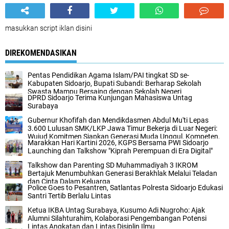
masukkan script iklan disini
DIREKOMENDASIKAN
Pentas Pendidikan Agama Islam/PAI tingkat SD se-
Kabupaten Sidoarjo, Bupati Subandi: Berharap Sekolah
Swasta Mampu Bersaing dengan Sekolah Negeri
DPRD Sidoarjo Terima Kunjungan Mahasiswa Untag
Surabaya
Gubernur Khofifah dan Mendikdasmen Abdul Mu'ti Lepas
3.600 Lulusan SMK/LKP Jawa Timur Bekerja di Luar Negeri:
Wujud Komitmen Siapkan Generasi Muda Unggul, Kompeten,
Marakkan Hari Kartini 2026, KGPS Bersama PWI Sidoarjo
dan Berdaya Saing Global
Launching dan Talkshow "Kiprah Perempuan di Era Digital"
Talkshow dan Parenting SD Muhammadiyah 3 IKROM
Bertajuk Menumbuhkan Generasi Berakhlak Melalui Teladan
dan Cinta Dalam Keluarga
Police Goes to Pesantren, Satlantas Polresta Sidoarjo Edukasi
Santri Tertib Berlalu Lintas
Ketua IKBA Untag Surabaya, Kusumo Adi Nugroho: Ajak
Alumni Silahturahim, Kolaborasi Pengembangan Potensi
Lintas Angkatan dan Lintas Disiplin Ilmu