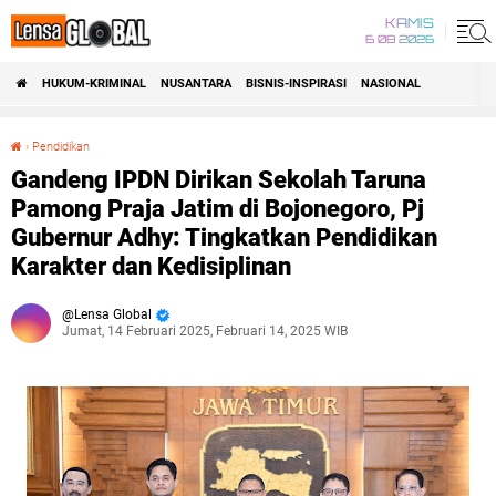
KAMIS
6 08 2026
HUKUM-KRIMINAL
NUSANTARA
BISNIS-INSPIRASI
NASIONAL
›
Pendidikan
Gandeng IPDN Dirikan Sekolah Taruna Pamong Praja Jatim di Bojonegoro, Pj Gubernur Adhy: Tingkatkan Pendidikan Karakter dan Kedisiplinan
Gandeng IPDN Dirikan Sekolah Taruna
Pamong Praja Jatim di Bojonegoro, Pj
Gubernur Adhy: Tingkatkan Pendidikan
Karakter dan Kedisiplinan
Lensa Global
Jumat, 14 Februari 2025, Februari 14, 2025 WIB