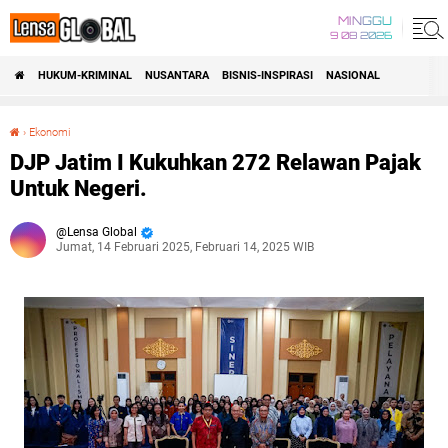
MINGGU
9 08 2026
HUKUM-KRIMINAL
NUSANTARA
BISNIS-INSPIRASI
NASIONAL
›
Ekonomi
DJP Jatim I Kukuhkan 272 Relawan Pajak Untuk Negeri.
DJP Jatim I Kukuhkan 272 Relawan Pajak
Untuk Negeri.
Lensa Global
Jumat, 14 Februari 2025, Februari 14, 2025 WIB