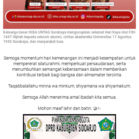
Keluarga besar IKBA UNTAG Surabaya mengucapkan selamat Hari Raya Idul Fitri
1447 Hijriah kepada seluruh alumni, civitas akademika Universitas 17 Agustus
1945 Surabaya, dan masyarakat luas.
Semoga momentum hari kemenangan ini menjadi kesempatan untuk
mempererat silaturahmi, memperkuat persaudaraan, serta
menumbuhkan semangat kebersamaan dalam memberikan
kontribusi terbaik bagi bangsa dan almamater tercinta.
Taqabbalallahu minna wa minkum, shiyamana wa shiyamakum.
Semoga Allah menerima amal ibadah kita semua.
Mohon maaf lahir dan batin. 🤝✨