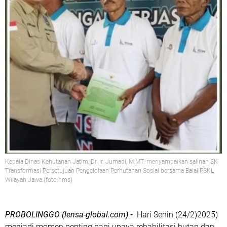
Kepala Dinas Kehutanan Jatim, Dr. Ir. Jumadi, M.MT. menyampaikan salinan SK
Transformasi Persetujuan Pengelolaan Perhutanan Sosial bersama Balai PSKL
Wilayah Jawa.(foto:hms)
PROBOLINGGO (lensa-global.com)
-
Hari Senin (24/2)2025)
menjadi momen penting bagi upaya rehabilitasi hutan dan