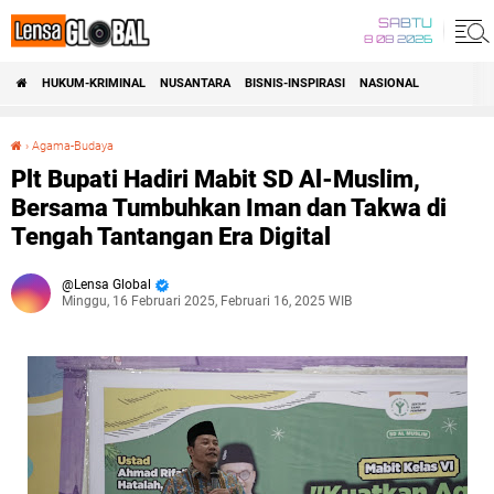
SABTU
8 08 2026
HUKUM-KRIMINAL
NUSANTARA
BISNIS-INSPIRASI
NASIONAL
›
Agama-Budaya
Plt Bupati Hadiri Mabit SD Al-Muslim, Bersama Tumbuhkan Iman dan Takwa di Tengah Tantangan Era Digital
Plt Bupati Hadiri Mabit SD Al-Muslim,
Bersama Tumbuhkan Iman dan Takwa di
Tengah Tantangan Era Digital
Lensa Global
Minggu, 16 Februari 2025, Februari 16, 2025 WIB